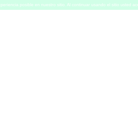
periencia posible en nuestro sitio. Al continuar usando el sitio usted a