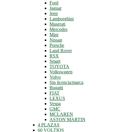
Ford
Jaguar
Jeep
Lamborghini
Maserati
Mercedes
Mini
Nissan
Porsche
Land Rover
RSX
Smart
TOYOTA
Volkswagen
Volvo
Sin licencia/marca
Bugatti
FIAT
LEXUS
Vespa
GMC
MCLAREN
ASTON MARTIN
4 PLAZAS
60 VOLTIOS