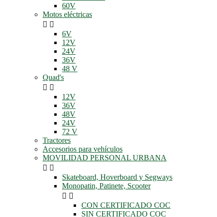
60V
Motos eléctricas


6V
12V
24V
36V
48 V
Quad's


12V
36V
48V
24V
72 V
Tractores
Accesorios para vehículos
MOVILIDAD PERSONAL URBANA


Skateboard, Hoverboard y Segways
Monopatin, Patinete, Scooter


CON CERTIFICADO COC
SIN CERTIFICADO COC