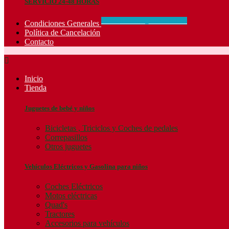
SERVICIO 24-48 HORAS
CONCIDIONES_GENERALES
Condiciones Generales
Política de Cancelación
Contacto

Inicio
Tienda
Juguetes de bebé y niños
Bicicletas , Triciclos y Coches de pedales
Correpasillos
Otros juguetes
Vehículos Eléctricos y Gasolina para niños
Coches Eléctricos
Motos eléctricas
Quad's
Tractores
Accesorios para vehículos