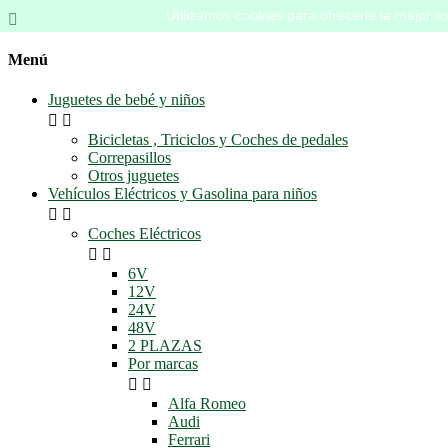
Utilizamos cookies para ofrecerle la mejor ex

Menú
Juguetes de bebé y niños


Bicicletas , Triciclos y Coches de pedales
Correpasillos
Otros juguetes
Vehículos Eléctricos y Gasolina para niños


Coches Eléctricos


6V
12V
24V
48V
2 PLAZAS
Por marcas


Alfa Romeo
Audi
Ferrari