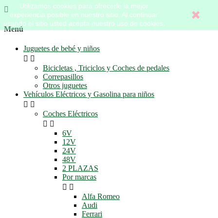
Utilizamos cookies para ofrecerle la mejor

experiencia posible en nuestro sitio. Al continuar
usando el sitio usted acepta nuestro uso de cookies.
Menú
Juguetes de bebé y niños


Bicicletas , Triciclos y Coches de pedales
Correpasillos
Otros juguetes
Vehículos Eléctricos y Gasolina para niños


Coches Eléctricos


6V
12V
24V
48V
2 PLAZAS
Por marcas


Alfa Romeo
Audi
Ferrari