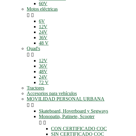
60V
Motos eléctricas


6V
12V
24V
36V
48 V
Quad's


12V
36V
48V
24V
72 V
Tractores
Accesorios para vehículos
MOVILIDAD PERSONAL URBANA


Skateboard, Hoverboard y Segways
Monopatin, Patinete, Scooter


CON CERTIFICADO COC
SIN CERTIFICADO COC