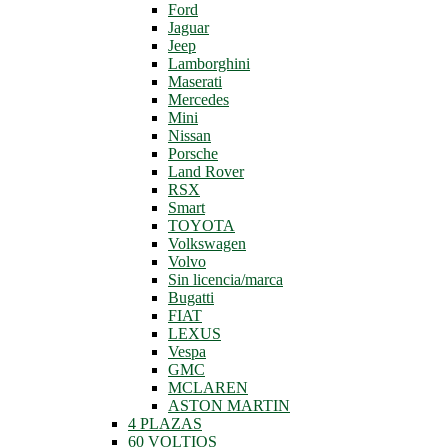
Ford
Jaguar
Jeep
Lamborghini
Maserati
Mercedes
Mini
Nissan
Porsche
Land Rover
RSX
Smart
TOYOTA
Volkswagen
Volvo
Sin licencia/marca
Bugatti
FIAT
LEXUS
Vespa
GMC
MCLAREN
ASTON MARTIN
4 PLAZAS
60 VOLTIOS