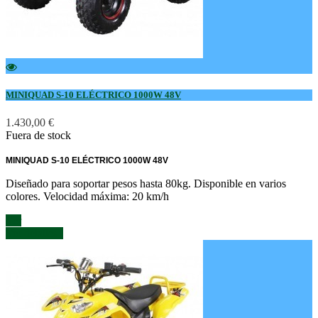
MINIQUAD S-10 ELÉCTRICO 1000W 48V
1.430,00 €
Fuera de stock
MINIQUAD S-10 ELÉCTRICO 1000W 48V
Diseñado para soportar pesos hasta 80kg. Disponible en varios
colores. Velocidad máxima: 20 km/h
Azul
Blanco
Naranja
Negro
Rojo
Verde
Ver
Ver detalles