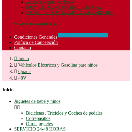
Accesorios para vehículos
MOVILIDAD PERSONAL URBANA
VEHICULOS PARA NIÑOS A GASOLINA
SERVICIO 24-48 HORAS
CONCIDIONES_GENERALES
Condiciones Generales
Política de Cancelación
Contacto

Inicio

Vehículos Eléctricos y Gasolina para niños

Quad's

48V
Inicio
Juguetes de bebé y niños


Bicicletas , Triciclos y Coches de pedales
Correpasillos
Otros juguetes
SERVICIO 24-48 HORAS