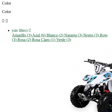
Color
Color


(sin filtro)

Amarillo (3)
Azul (6)
Blanco (2)
Naranja (3)
Negro (3)
Rojo
(3)
Rosa (2)
Rosa Claro (1)
Verde (3)