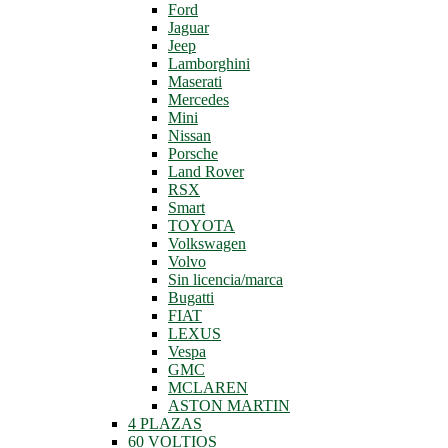
Ford
Jaguar
Jeep
Lamborghini
Maserati
Mercedes
Mini
Nissan
Porsche
Land Rover
RSX
Smart
TOYOTA
Volkswagen
Volvo
Sin licencia/marca
Bugatti
FIAT
LEXUS
Vespa
GMC
MCLAREN
ASTON MARTIN
4 PLAZAS
60 VOLTIOS