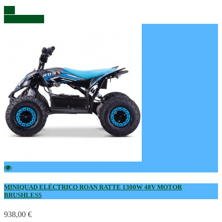
Azul
Blanco
Naranja
Verde
Ver
Ver detalles
MINIQUAD ELÉCTRICO ROAN RATTE 1300W 48V MOTOR
BRUSHLESS
938,00 €