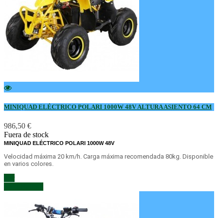
MINIQUAD ELÉCTRICO POLARI 1000W 48V ALTURA ASIENTO 64 CM
986,50 €
Fuera de stock
MINIQUAD ELÉCTRICO POLARI 1000W 48V
Velocidad máxima 20 km/h. Carga máxima recomendada 80kg. Disponible
en varios colores.
Amarillo
Azul
Naranja
Negro
Rojo
Rosa
Ver
Claro
Ver detalles