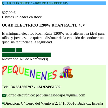
QUAD ELÉCTRICO 1200W ROAN RATTE 48V
827,00 €
Últimas unidades en stock
QUAD ELÉCTRICO 1200W ROAN RATTE 48V
El miniquad eléctrico Roan Ratte 1200W es la alternativa ideal para
niños y jóvenes que quieren disfrutar de la emoción de conducir un
quad sin renunciar a la seguridad.
Azul
Rosa
Verde
Comprar
Ver
Añadir al carrito
Ver detalles
Mostrando 1-6 de 6 artículo(s)
Tel:
+34 661566297 - +34 924951392
Correo electrónico: pequenenesbadajoz@gmail.com
Dirección: C/ Cerro del Viento nº2, 1º H 06010 Badajoz, España