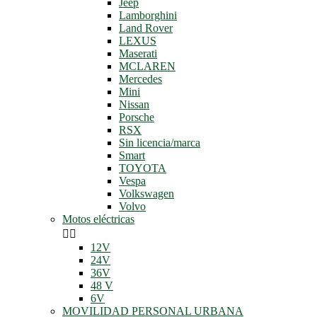
Jeep
Lamborghini
Land Rover
LEXUS
Maserati
MCLAREN
Mercedes
Mini
Nissan
Porsche
RSX
Sin licencia/marca
Smart
TOYOTA
Vespa
Volkswagen
Volvo
Motos eléctricas


12V
24V
36V
48 V
6V
MOVILIDAD PERSONAL URBANA