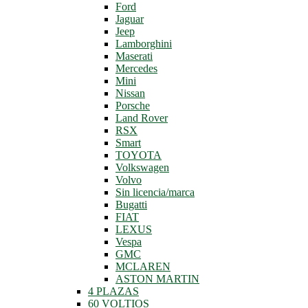
Ford
Jaguar
Jeep
Lamborghini
Maserati
Mercedes
Mini
Nissan
Porsche
Land Rover
RSX
Smart
TOYOTA
Volkswagen
Volvo
Sin licencia/marca
Bugatti
FIAT
LEXUS
Vespa
GMC
MCLAREN
ASTON MARTIN
4 PLAZAS
60 VOLTIOS