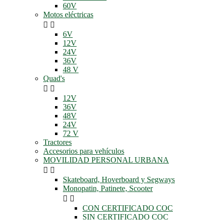
60V
Motos eléctricas


6V
12V
24V
36V
48 V
Quad's


12V
36V
48V
24V
72 V
Tractores
Accesorios para vehículos
MOVILIDAD PERSONAL URBANA


Skateboard, Hoverboard y Segways
Monopatin, Patinete, Scooter


CON CERTIFICADO COC
SIN CERTIFICADO COC