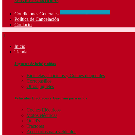
SERVICIO 24-48 HORAS
CONCIDIONES_GENERALES
Condiciones Generales
Política de Cancelación
Contacto

Inicio
Tienda
Juguetes de bebé y niños
Bicicletas , Triciclos y Coches de pedales
Correpasillos
Otros juguetes
Vehículos Eléctricos y Gasolina para niños
Coches Eléctricos
Motos eléctricas
Quad's
Tractores
Accesorios para vehículos