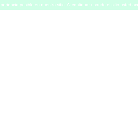
periencia posible en nuestro sitio. Al continuar usando el sitio usted a