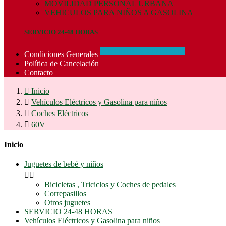
MOVILIDAD PERSONAL URBANA
VEHICULOS PARA NIÑOS A GASOLINA
SERVICIO 24-48 HORAS
CONCIDIONES_GENERALES
Condiciones Generales
Política de Cancelación
Contacto

Inicio

Vehículos Eléctricos y Gasolina para niños

Coches Eléctricos

60V
Inicio
Juguetes de bebé y niños


Bicicletas , Triciclos y Coches de pedales
Correpasillos
Otros juguetes
SERVICIO 24-48 HORAS
Vehículos Eléctricos y Gasolina para niños