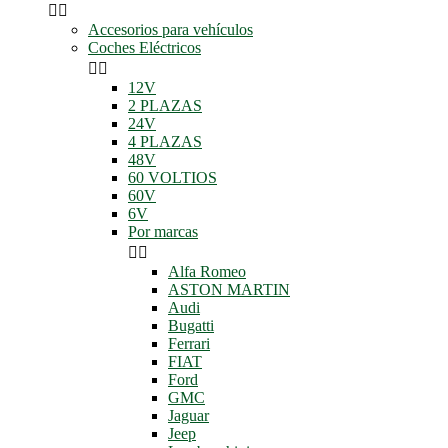


Accesorios para vehículos
Coches Eléctricos


12V
2 PLAZAS
24V
4 PLAZAS
48V
60 VOLTIOS
60V
6V
Por marcas


Alfa Romeo
ASTON MARTIN
Audi
Bugatti
Ferrari
FIAT
Ford
GMC
Jaguar
Jeep