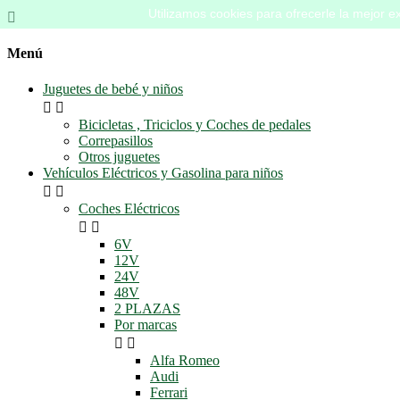
Utilizamos cookies para ofrecerle la mejor ex

Menú
Juguetes de bebé y niños


Bicicletas , Triciclos y Coches de pedales
Correpasillos
Otros juguetes
Vehículos Eléctricos y Gasolina para niños


Coches Eléctricos


6V
12V
24V
48V
2 PLAZAS
Por marcas


Alfa Romeo
Audi
Ferrari