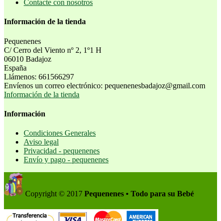
Contacte con nosotros
Información de la tienda
Pequenenes
C/ Cerro del Viento nº 2, 1º1 H
06010 Badajoz
España
Llámenos:
661566297
Envíenos un correo electrónico:
pequenenesbadajoz@gmail.com
Información de la tienda
Información
Condiciones Generales
Aviso legal
Privacidad - pequenenes
Envío y pago - pequenenes
Copyright © 2017
Pequenenes • Todo para su Bebé