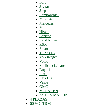
Ford
Jaguar
Jeep
Lamborghini
Maserati
Mercedes
Mini
Nissan
Porsche
Land Rover
RSX
Smart
TOYOTA
Volkswagen
Volvo
Sin licencia/marca
Bugatti
FIAT
LEXUS
Vespa
GMC
MCLAREN
ASTON MARTIN
4 PLAZAS
60 VOLTIOS