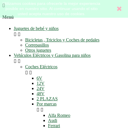
Utilizamos cookies para ofrecerle la mejor experiencia

posible en nuestro sitio. Al continuar usando el sitio
usted acepta nuestro uso de cookies.
Menú
Juguetes de bebé y niños


Bicicletas , Triciclos y Coches de pedales
Correpasillos
Otros juguetes
Vehículos Eléctricos y Gasolina para niños


Coches Eléctricos


6V
12V
24V
48V
2 PLAZAS
Por marcas


Alfa Romeo
Audi
Ferrari