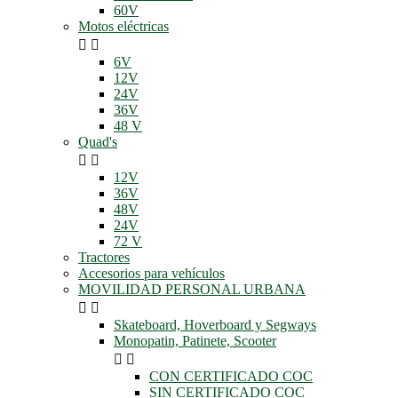
60V
Motos eléctricas


6V
12V
24V
36V
48 V
Quad's


12V
36V
48V
24V
72 V
Tractores
Accesorios para vehículos
MOVILIDAD PERSONAL URBANA


Skateboard, Hoverboard y Segways
Monopatin, Patinete, Scooter


CON CERTIFICADO COC
SIN CERTIFICADO COC