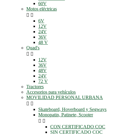
60V
Motos eléctricas


6V
12V
24V
36V
48 V
Quad's


12V
36V
48V
24V
72 V
Tractores
Accesorios para vehículos
MOVILIDAD PERSONAL URBANA


Skateboard, Hoverboard y Segways
Monopatin, Patinete, Scooter


CON CERTIFICADO COC
SIN CERTIFICADO COC