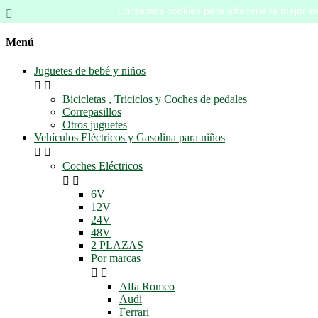
Utilizamos cookies para ofrecerle la mejor ex

Menú
Juguetes de bebé y niños


Bicicletas , Triciclos y Coches de pedales
Correpasillos
Otros juguetes
Vehículos Eléctricos y Gasolina para niños


Coches Eléctricos


6V
12V
24V
48V
2 PLAZAS
Por marcas


Alfa Romeo
Audi
Ferrari