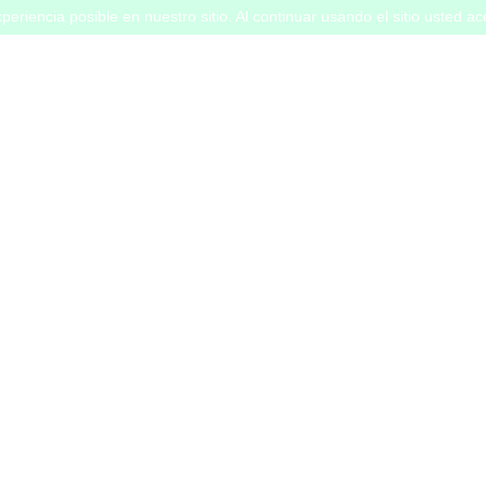
periencia posible en nuestro sitio. Al continuar usando el sitio usted a