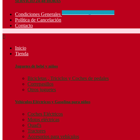
SERVICIO 24-48 HORAS
CONCIDIONES_GENERALES
Condiciones Generales
Política de Cancelación
Contacto

Inicio
Tienda
Juguetes de bebé y niños
Bicicletas , Triciclos y Coches de pedales
Correpasillos
Otros juguetes
Vehículos Eléctricos y Gasolina para niños
Coches Eléctricos
Motos eléctricas
Quad's
Tractores
Accesorios para vehículos