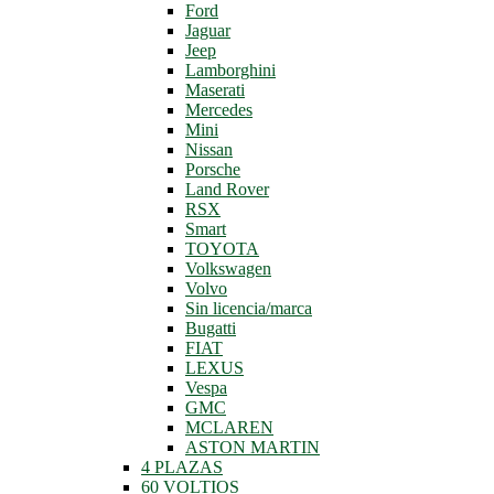
Ford
Jaguar
Jeep
Lamborghini
Maserati
Mercedes
Mini
Nissan
Porsche
Land Rover
RSX
Smart
TOYOTA
Volkswagen
Volvo
Sin licencia/marca
Bugatti
FIAT
LEXUS
Vespa
GMC
MCLAREN
ASTON MARTIN
4 PLAZAS
60 VOLTIOS