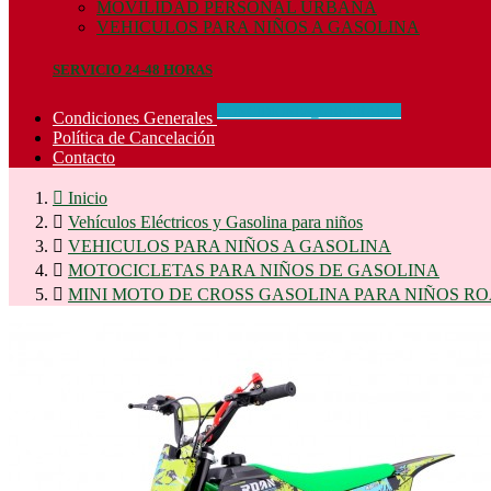
MOVILIDAD PERSONAL URBANA
VEHICULOS PARA NIÑOS A GASOLINA
SERVICIO 24-48 HORAS
CONCIDIONES_GENERALES
Condiciones Generales
Política de Cancelación
Contacto

Inicio

Vehículos Eléctricos y Gasolina para niños

VEHICULOS PARA NIÑOS A GASOLINA

MOTOCICLETAS PARA NIÑOS DE GASOLINA

MINI MOTO DE CROSS GASOLINA PARA NIÑOS ROA