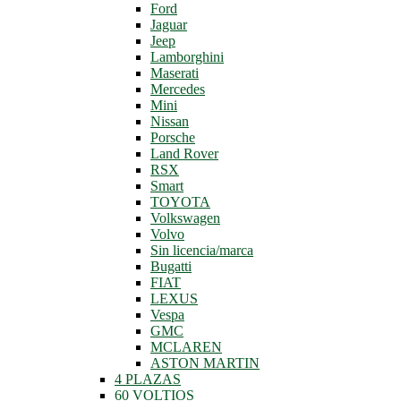
Ford
Jaguar
Jeep
Lamborghini
Maserati
Mercedes
Mini
Nissan
Porsche
Land Rover
RSX
Smart
TOYOTA
Volkswagen
Volvo
Sin licencia/marca
Bugatti
FIAT
LEXUS
Vespa
GMC
MCLAREN
ASTON MARTIN
4 PLAZAS
60 VOLTIOS