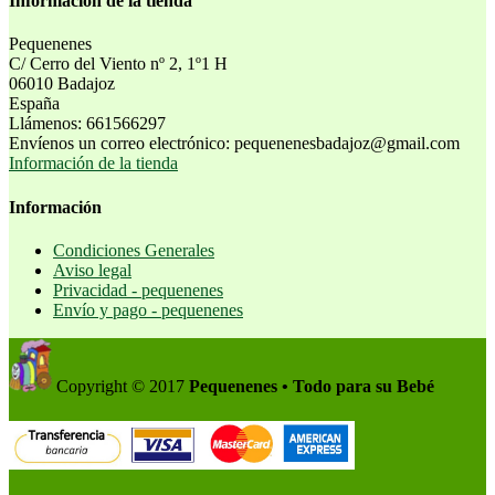
Información de la tienda
Pequenenes
C/ Cerro del Viento nº 2, 1º1 H
06010 Badajoz
España
Llámenos:
661566297
Envíenos un correo electrónico:
pequenenesbadajoz@gmail.com
Información de la tienda
Información
Condiciones Generales
Aviso legal
Privacidad - pequenenes
Envío y pago - pequenenes
Copyright © 2017
Pequenenes • Todo para su Bebé