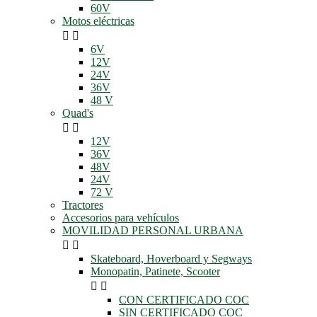
60V
Motos eléctricas


6V
12V
24V
36V
48 V
Quad's


12V
36V
48V
24V
72 V
Tractores
Accesorios para vehículos
MOVILIDAD PERSONAL URBANA


Skateboard, Hoverboard y Segways
Monopatin, Patinete, Scooter


CON CERTIFICADO COC
SIN CERTIFICADO COC