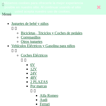
Utilizamos cookies para ofrecerle la mejor experiencia

posible en nuestro sitio. Al continuar usando el sitio
usted acepta nuestro uso de cookies.
Menú
Juguetes de bebé y niños


Bicicletas , Triciclos y Coches de pedales
Correpasillos
Otros juguetes
Vehículos Eléctricos y Gasolina para niños


Coches Eléctricos


6V
12V
24V
48V
2 PLAZAS
Por marcas


Alfa Romeo
Audi
Ferrari