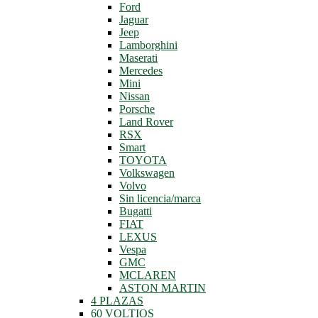
Ford
Jaguar
Jeep
Lamborghini
Maserati
Mercedes
Mini
Nissan
Porsche
Land Rover
RSX
Smart
TOYOTA
Volkswagen
Volvo
Sin licencia/marca
Bugatti
FIAT
LEXUS
Vespa
GMC
MCLAREN
ASTON MARTIN
4 PLAZAS
60 VOLTIOS