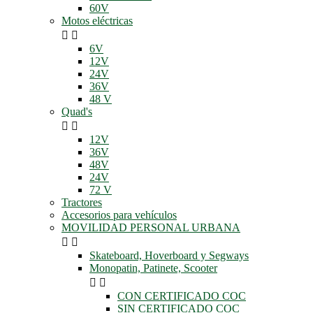
60V
Motos eléctricas


6V
12V
24V
36V
48 V
Quad's


12V
36V
48V
24V
72 V
Tractores
Accesorios para vehículos
MOVILIDAD PERSONAL URBANA


Skateboard, Hoverboard y Segways
Monopatin, Patinete, Scooter


CON CERTIFICADO COC
SIN CERTIFICADO COC