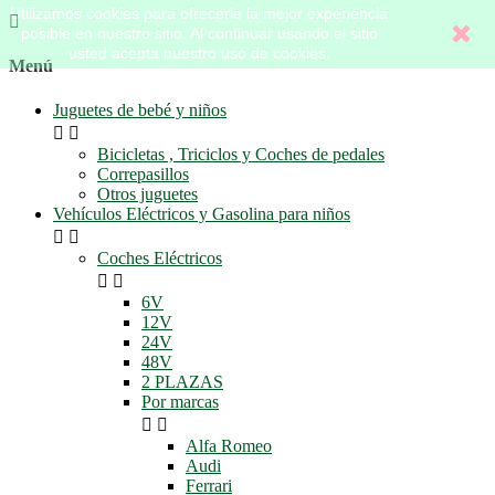
Utilizamos cookies para ofrecerle la mejor experiencia

posible en nuestro sitio. Al continuar usando el sitio
usted acepta nuestro uso de cookies.
Menú
Juguetes de bebé y niños


Bicicletas , Triciclos y Coches de pedales
Correpasillos
Otros juguetes
Vehículos Eléctricos y Gasolina para niños


Coches Eléctricos


6V
12V
24V
48V
2 PLAZAS
Por marcas


Alfa Romeo
Audi
Ferrari