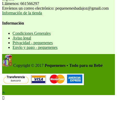
Llámenos:
661566297
Envíenos un correo electrónico:
pequenenesbadajoz@gmail.com
Información de la tienda
Información
Condiciones Generales
Aviso legal
Privacidad - pequenenes
Envío y pago - pequenenes
Copyright © 2017
Pequenenes • Todo para su Bebé
