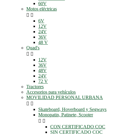
60V
Motos eléctricas


6V
12V
24V
36V
48 V
Quad's


12V
36V
48V
24V
72 V
Tractores
Accesorios para vehículos
MOVILIDAD PERSONAL URBANA


Skateboard, Hoverboard y Segways
Monopatin, Patinete, Scooter


CON CERTIFICADO COC
SIN CERTIFICADO COC