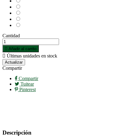
Rojo
Rojo-
Granate
Rosa
Verde
Cantidad

Añadir al carrito

Últimas unidades en stock
Compartir
Compartir
Tuitear
Pinterest
Descripción