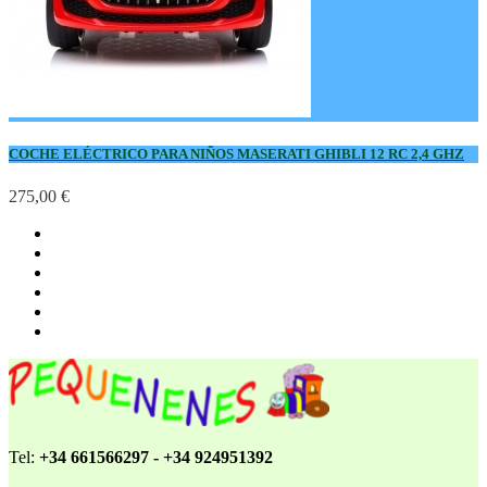
COCHE ELÉCTRICO PARA NIÑOS MASERATI GHIBLI 12 RC 2,4 GHZ
275,00 €
Tel:
+34 661566297 - +34 924951392