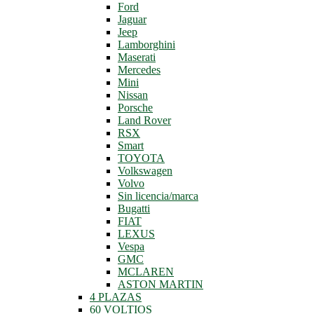
Ford
Jaguar
Jeep
Lamborghini
Maserati
Mercedes
Mini
Nissan
Porsche
Land Rover
RSX
Smart
TOYOTA
Volkswagen
Volvo
Sin licencia/marca
Bugatti
FIAT
LEXUS
Vespa
GMC
MCLAREN
ASTON MARTIN
4 PLAZAS
60 VOLTIOS