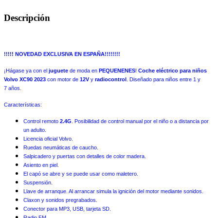
Descripción
!!!!! NOVEDAD EXCLUSIVA EN ESPAÑA!!!!!!!!
¡Hágase ya con el
juguete
de moda en
PEQUENENES
!
Coche eléctrico para niños
Volvo XC90 2023
con motor de
12V
y
radiocontrol
. Diseñado para niños entre 1 y
7 años.
Características:
Control remoto
2.4G
. Posibilidad de control manual por el niño o a distancia por
un adulto.
Licencia oficial Volvo.
Ruedas neumáticas de caucho.
Salpicadero y puertas con detalles de color madera.
Asiento en piel.
El capó se abre y se puede usar como maletero.
Suspensión.
Llave de arranque. Al arrancar simula la ignición del motor mediante sonidos.
Claxon y sonidos pregrabados.
Conector para MP3, USB, tarjeta SD.
Radio FM.