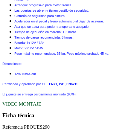
Arranque progresivo para evitar tirones.
Las puertas se abren y tienen pestillo de seguridad.
Cinturón de seguridad para cintura.
Acelerador en el pedal y freno automático al dejar de acelerar.
Asa que se saca para poder transportarlo apagado.
Tiempo de ejecución en marcha: 1-3 horas.
Tiempo de carga recomendada: 8 horas.
Batería: 1x12V / 7Ah
Motor: 2x12V / 45W
Peso máximo recomendado: 35 kg. Peso máximo probado 45 kg.
Dimensiones:
129x76x64 cm
Certificado y aprobado por CE:
EN71, ISO, EN6211
.
El juguete se entrega parcialmente montado (90%).
VIDEO MONTAJE
Ficha técnica
Referencia
PEQUES290