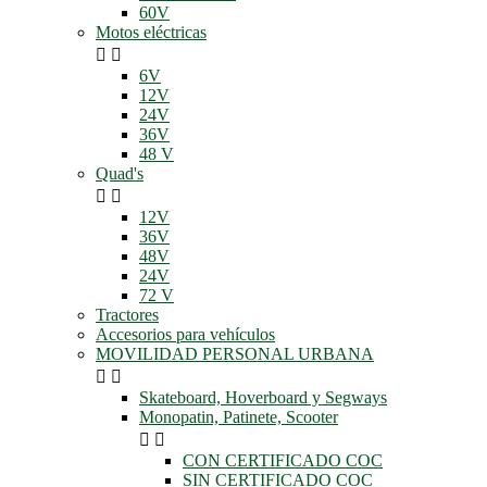
60V
Motos eléctricas


6V
12V
24V
36V
48 V
Quad's


12V
36V
48V
24V
72 V
Tractores
Accesorios para vehículos
MOVILIDAD PERSONAL URBANA


Skateboard, Hoverboard y Segways
Monopatin, Patinete, Scooter


CON CERTIFICADO COC
SIN CERTIFICADO COC