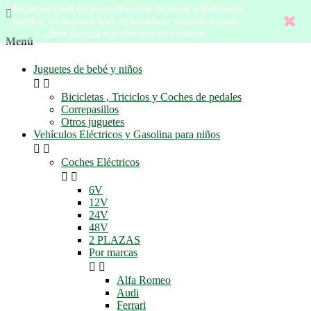
Utilizamos cookies para ofrecerle la mejor experiencia

posible en nuestro sitio. Al continuar usando el sitio
usted acepta nuestro uso de cookies.
Menú
Juguetes de bebé y niños


Bicicletas , Triciclos y Coches de pedales
Correpasillos
Otros juguetes
Vehículos Eléctricos y Gasolina para niños


Coches Eléctricos


6V
12V
24V
48V
2 PLAZAS
Por marcas


Alfa Romeo
Audi
Ferrari