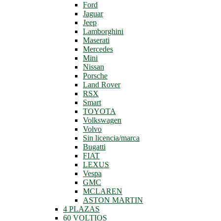
Ford
Jaguar
Jeep
Lamborghini
Maserati
Mercedes
Mini
Nissan
Porsche
Land Rover
RSX
Smart
TOYOTA
Volkswagen
Volvo
Sin licencia/marca
Bugatti
FIAT
LEXUS
Vespa
GMC
MCLAREN
ASTON MARTIN
4 PLAZAS
60 VOLTIOS