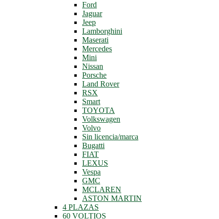
Ford
Jaguar
Jeep
Lamborghini
Maserati
Mercedes
Mini
Nissan
Porsche
Land Rover
RSX
Smart
TOYOTA
Volkswagen
Volvo
Sin licencia/marca
Bugatti
FIAT
LEXUS
Vespa
GMC
MCLAREN
ASTON MARTIN
4 PLAZAS
60 VOLTIOS