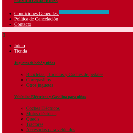
SERVICIO 24-48 HORAS
CONCIDIONES_GENERALES
Condiciones Generales
Política de Cancelación
Contacto

Inicio
Tienda
Juguetes de bebé y niños
Bicicletas , Triciclos y Coches de pedales
Correpasillos
Otros juguetes
Vehículos Eléctricos y Gasolina para niños
Coches Eléctricos
Motos eléctricas
Quad's
Tractores
Accesorios para vehículos