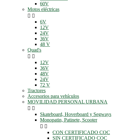
60V
Motos eléctricas


6V
12V
24V
36V
48 V
Quad's


12V
36V
48V
24V
72 V
Tractores
Accesorios para vehículos
MOVILIDAD PERSONAL URBANA


Skateboard, Hoverboard y Segways
Monopatin, Patinete, Scooter


CON CERTIFICADO COC
SIN CERTIFICADO COC