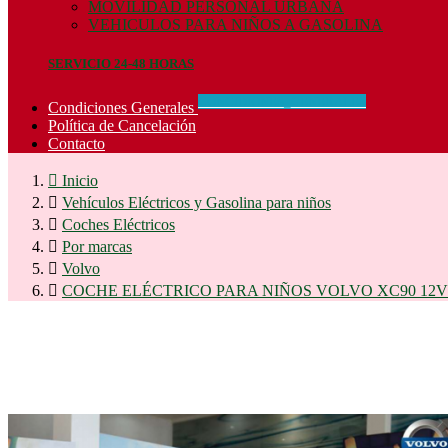
MOVILIDAD PERSONAL URBANA
VEHICULOS PARA NIÑOS A GASOLINA
SERVICIO 24-48 HORAS
CONCIDIONES_GENERALES
Condiciones Generales
Política de Cancelación
Contacto

Inicio

Vehículos Eléctricos y Gasolina para niños

Coches Eléctricos

Por marcas

Volvo

COCHE ELÉCTRICO PARA NIÑOS VOLVO XC90 12V 