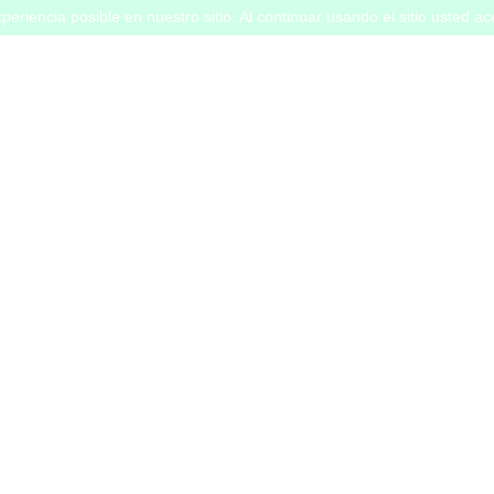
periencia posible en nuestro sitio. Al continuar usando el sitio usted a