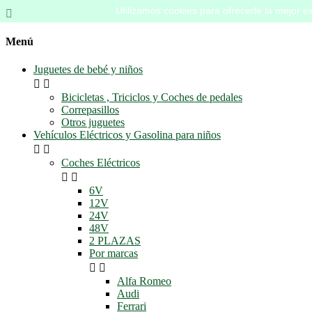
Utilizamos cookies para ofrecerle la mejor ex

Menú
Juguetes de bebé y niños


Bicicletas , Triciclos y Coches de pedales
Correpasillos
Otros juguetes
Vehículos Eléctricos y Gasolina para niños


Coches Eléctricos


6V
12V
24V
48V
2 PLAZAS
Por marcas


Alfa Romeo
Audi
Ferrari