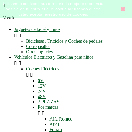
Utilizamos cookies para ofrecerle la mejor experiencia

posible en nuestro sitio. Al continuar usando el sitio
usted acepta nuestro uso de cookies.
Menú
Juguetes de bebé y niños


Bicicletas , Triciclos y Coches de pedales
Correpasillos
Otros juguetes
Vehículos Eléctricos y Gasolina para niños


Coches Eléctricos


6V
12V
24V
48V
2 PLAZAS
Por marcas


Alfa Romeo
Audi
Ferrari