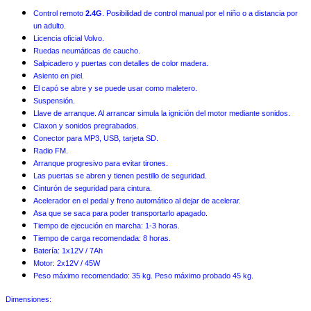
Control remoto
2.4G
. Posibilidad de control manual por el niño o a distancia por
un adulto.
Licencia oficial Volvo.
Ruedas neumáticas de caucho.
Salpicadero y puertas con detalles de color madera.
Asiento en piel.
El capó se abre y se puede usar como maletero.
Suspensión.
Llave de arranque. Al arrancar simula la ignición del motor mediante sonidos.
Claxon y sonidos pregrabados.
Conector para MP3, USB, tarjeta SD.
Radio FM.
Arranque progresivo para evitar tirones.
Las puertas se abren y tienen pestillo de seguridad.
Cinturón de seguridad para cintura.
Acelerador en el pedal y freno automático al dejar de acelerar.
Asa que se saca para poder transportarlo apagado.
Tiempo de ejecución en marcha: 1-3 horas.
Tiempo de carga recomendada: 8 horas.
Batería: 1x12V / 7Ah
Motor: 2x12V / 45W
Peso máximo recomendado: 35 kg. Peso máximo probado 45 kg.
Dimensiones: