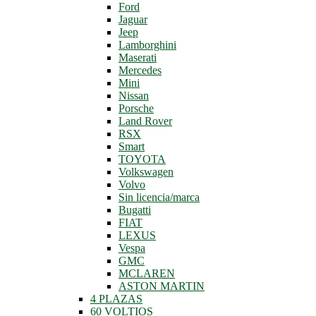
Ford
Jaguar
Jeep
Lamborghini
Maserati
Mercedes
Mini
Nissan
Porsche
Land Rover
RSX
Smart
TOYOTA
Volkswagen
Volvo
Sin licencia/marca
Bugatti
FIAT
LEXUS
Vespa
GMC
MCLAREN
ASTON MARTIN
4 PLAZAS
60 VOLTIOS