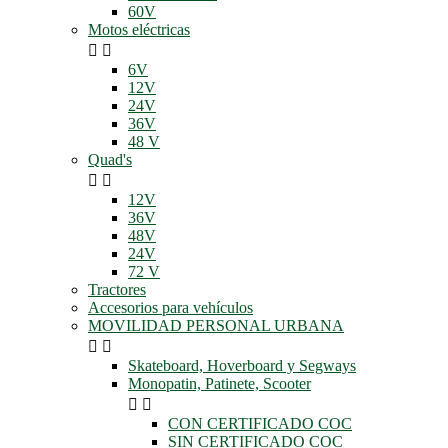
60V
Motos eléctricas


6V
12V
24V
36V
48 V
Quad's


12V
36V
48V
24V
72 V
Tractores
Accesorios para vehículos
MOVILIDAD PERSONAL URBANA


Skateboard, Hoverboard y Segways
Monopatin, Patinete, Scooter


CON CERTIFICADO COC
SIN CERTIFICADO COC