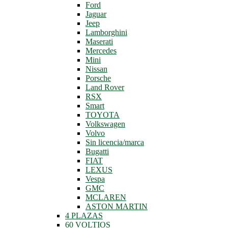
Ford
Jaguar
Jeep
Lamborghini
Maserati
Mercedes
Mini
Nissan
Porsche
Land Rover
RSX
Smart
TOYOTA
Volkswagen
Volvo
Sin licencia/marca
Bugatti
FIAT
LEXUS
Vespa
GMC
MCLAREN
ASTON MARTIN
4 PLAZAS
60 VOLTIOS