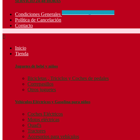
SERVICIO 24-48 HORAS
CONCIDIONES_GENERALES
Condiciones Generales
Política de Cancelación
Contacto

Inicio
Tienda
Juguetes de bebé y niños
Bicicletas , Triciclos y Coches de pedales
Correpasillos
Otros juguetes
Vehículos Eléctricos y Gasolina para niños
Coches Eléctricos
Motos eléctricas
Quad's
Tractores
Accesorios para vehículos