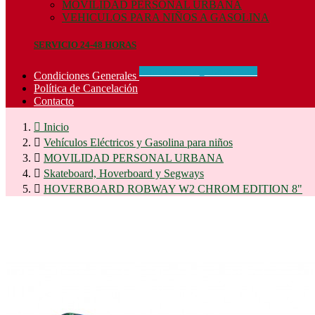
MOVILIDAD PERSONAL URBANA
VEHICULOS PARA NIÑOS A GASOLINA
SERVICIO 24-48 HORAS
CONCIDIONES_GENERALES
Condiciones Generales
Política de Cancelación
Contacto

Inicio

Vehículos Eléctricos y Gasolina para niños

MOVILIDAD PERSONAL URBANA

Skateboard, Hoverboard y Segways

HOVERBOARD ROBWAY W2 CHROM EDITION 8"