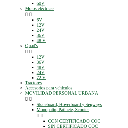
60V
Motos eléctricas


6V
12V
24V
36V
48 V
Quad's


12V
36V
48V
24V
72 V
Tractores
Accesorios para vehículos
MOVILIDAD PERSONAL URBANA


Skateboard, Hoverboard y Segways
Monopatin, Patinete, Scooter


CON CERTIFICADO COC
SIN CERTIFICADO COC