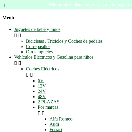
Utilizamos cookies para ofrecerle la mejor ex

Menú
Juguetes de bebé y niños


Bicicletas , Triciclos y Coches de pedales
Correpasillos
Otros juguetes
Vehículos Eléctricos y Gasolina para niños


Coches Eléctricos


6V
12V
24V
48V
2 PLAZAS
Por marcas


Alfa Romeo
Audi
Ferrari