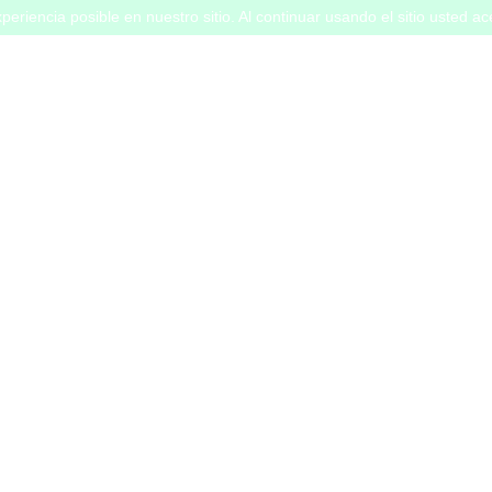
periencia posible en nuestro sitio. Al continuar usando el sitio usted a