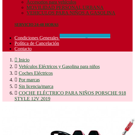
Accesorios para vehículos
MOVILIDAD PERSONAL URBANA
VEHICULOS PARA NIÑOS A GASOLINA
SERVICIO 24-48 HORAS
CONCIDIONES_GENERALES
Condiciones Generales
Política de Cancelación
Contacto

Inicio

Vehículos Eléctricos y Gasolina para niños

Coches Eléctricos

Por marcas

Sin licencia/marca

COCHE ELÉCTRICO PARA NIÑOS PORSCHE 918
STYLE 12V 2019