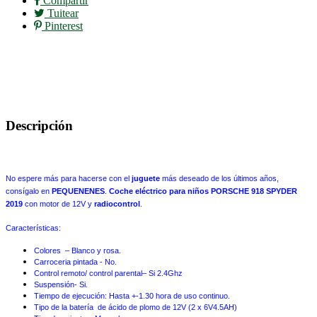
Compartir
Tuitear
Pinterest
Descripción
No espere más para hacerse con el
juguete
más deseado de los últimos años,
consígalo en
PEQUENENES
.
Coche eléctrico para niños PORSCHE 918 SPYDER
2019
con motor de 12V y
radiocontrol
.
Características:
Colores – Blanco y rosa.
Carroceria pintada - No.
Control remoto/ control parental– Si 2.4Ghz
Suspensión- Si.
Tiempo de ejecución: Hasta +-1.30 hora de uso continuo.
Tipo de la batería de ácido de plomo de 12V (2 x 6V4.5AH)