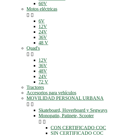
60V
Motos eléctricas


6V
12V
24V
36V
48 V
Quad's


12V
36V
48V
24V
72 V
Tractores
Accesorios para vehículos
MOVILIDAD PERSONAL URBANA


Skateboard, Hoverboard y Segways
Monopatin, Patinete, Scooter


CON CERTIFICADO COC
SIN CERTIFICADO COC