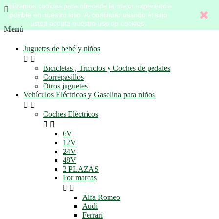
Utilizamos cookies para ofrecerle la mejor experiencia

posible en nuestro sitio. Al continuar usando el sitio
usted acepta nuestro uso de cookies.
Menú
Juguetes de bebé y niños


Bicicletas , Triciclos y Coches de pedales
Correpasillos
Otros juguetes
Vehículos Eléctricos y Gasolina para niños


Coches Eléctricos


6V
12V
24V
48V
2 PLAZAS
Por marcas


Alfa Romeo
Audi
Ferrari