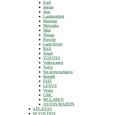
Ford
Jaguar
Jeep
Lamborghini
Maserati
Mercedes
Mini
Nissan
Porsche
Land Rover
RSX
Smart
TOYOTA
Volkswagen
Volvo
Sin licencia/marca
Bugatti
FIAT
LEXUS
Vespa
GMC
MCLAREN
ASTON MARTIN
4 PLAZAS
60 VOLTIOS