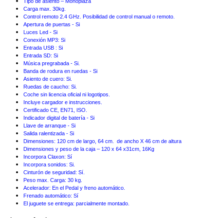
Tipo de asiento – Monoplaza
Carga max. 30kg.
Control remoto 2.4 GHz. Posibilidad de control manual o remoto.
Apertura de puertas - Si
Luces Led - Si
Conexión MP3: Si
Entrada USB : Si
Entrada SD: Si
Música pregrabada - Si.
Banda de rodura en ruedas - Si
Asiento de cuero: Si.
Ruedas de caucho: Si.
Coche sin licencia oficial ni logotipos.
Incluye cargador e instrucciones.
Certificado CE, EN71, ISO.
Indicador digital de batería - Si
Llave de arranque - Si
Salida ralentizada - Si
Dimensiones: 120 cm de largo, 64 cm. de ancho X 46 cm de altura
Dimensiones y peso de la caja – 120 x 64 x31cm, 16Kg
Incorpora Claxon: Sí
Incorpora sonidos: Si.
Cinturón de seguridad: Sí.
Peso max. Carga: 30 kg.
Acelerador: En el Pedal y freno automático.
Frenado automático: Sí
El juguete se entrega: parcialmente montado.