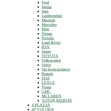
Ford
Jaguar
Jeep
Lamborghini
Maserati
Mercedes
Mini
Nissan
Porsche
Land Rover
RSX
Smart
TOYOTA
Volkswagen
Volvo
Sin licencia/marca
Bugatti
FIAT
LEXUS
Vespa
GMC
MCLAREN
ASTON MARTIN
4 PLAZAS
60 VOLTIOS