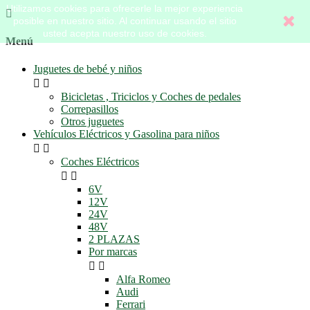
Utilizamos cookies para ofrecerle la mejor experiencia

posible en nuestro sitio. Al continuar usando el sitio
usted acepta nuestro uso de cookies.
Menú
Juguetes de bebé y niños


Bicicletas , Triciclos y Coches de pedales
Correpasillos
Otros juguetes
Vehículos Eléctricos y Gasolina para niños


Coches Eléctricos


6V
12V
24V
48V
2 PLAZAS
Por marcas


Alfa Romeo
Audi
Ferrari