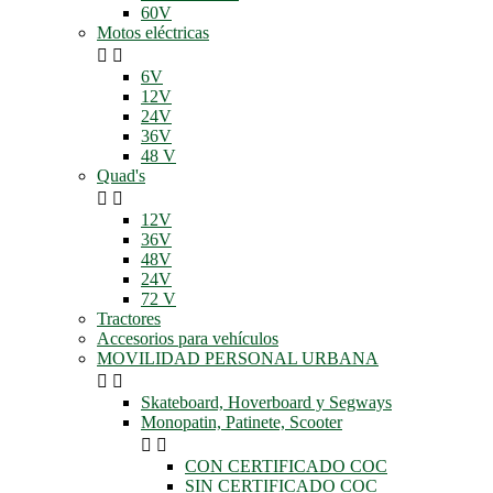
60V
Motos eléctricas


6V
12V
24V
36V
48 V
Quad's


12V
36V
48V
24V
72 V
Tractores
Accesorios para vehículos
MOVILIDAD PERSONAL URBANA


Skateboard, Hoverboard y Segways
Monopatin, Patinete, Scooter


CON CERTIFICADO COC
SIN CERTIFICADO COC