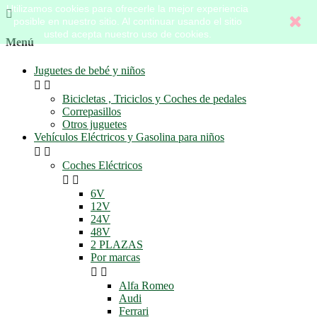
Utilizamos cookies para ofrecerle la mejor experiencia

posible en nuestro sitio. Al continuar usando el sitio
usted acepta nuestro uso de cookies.
Menú
Juguetes de bebé y niños


Bicicletas , Triciclos y Coches de pedales
Correpasillos
Otros juguetes
Vehículos Eléctricos y Gasolina para niños


Coches Eléctricos


6V
12V
24V
48V
2 PLAZAS
Por marcas


Alfa Romeo
Audi
Ferrari