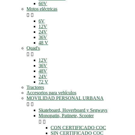
60V
Motos eléctricas


6V
12V
24V
36V
48 V
Quad's


12V
36V
48V
24V
72 V
Tractores
Accesorios para vehículos
MOVILIDAD PERSONAL URBANA


Skateboard, Hoverboard y Segways
Monopatin, Patinete, Scooter


CON CERTIFICADO COC
SIN CERTIFICADO COC