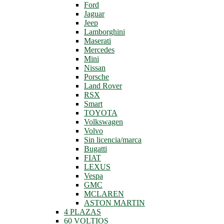
Ford
Jaguar
Jeep
Lamborghini
Maserati
Mercedes
Mini
Nissan
Porsche
Land Rover
RSX
Smart
TOYOTA
Volkswagen
Volvo
Sin licencia/marca
Bugatti
FIAT
LEXUS
Vespa
GMC
MCLAREN
ASTON MARTIN
4 PLAZAS
60 VOLTIOS