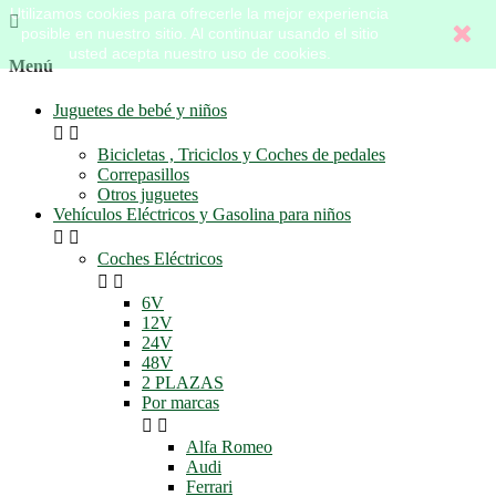
Utilizamos cookies para ofrecerle la mejor experiencia

posible en nuestro sitio. Al continuar usando el sitio
usted acepta nuestro uso de cookies.
Menú
Juguetes de bebé y niños


Bicicletas , Triciclos y Coches de pedales
Correpasillos
Otros juguetes
Vehículos Eléctricos y Gasolina para niños


Coches Eléctricos


6V
12V
24V
48V
2 PLAZAS
Por marcas


Alfa Romeo
Audi
Ferrari