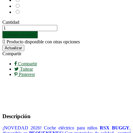
Rojo-
Granate
Rosa
Cantidad

Añadir al carrito

Producto disponible con otras opciones
Compartir
Compartir
Tuitear
Pinterest
Descripción
¡NOVEDAD 2026! Coche eléctrico para niños
RSX BUGGY
,