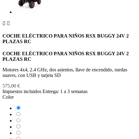


COCHE ELÉCTRICO PARA NIÑOS RSX BUGGY 24V 2
PLAZAS RC
COCHE ELÉCTRICO PARA NIÑOS RSX BUGGY 24V 2
PLAZAS RC
Motores 4x4, 2.4 GHz, dos asientos, llave de encendido, ruedas
suaves, con USB y tarjeta SD
575,00 €
Impuestos incluidos
Entrega: 1 a 3 semanas
Color
Azul
Azul
Marino
Blanco
Camuflaje
Negro
Rojo