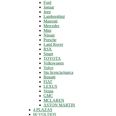
Ford
Jaguar
Jeep
Lamborghini
Maserati
Mercedes
Mini
Nissan
Porsche
Land Rover
RSX
Smart
TOYOTA
Volkswagen
Volvo
Sin licencia/marca
Bugatti
FIAT
LEXUS
Vespa
GMC
MCLAREN
ASTON MARTIN
4 PLAZAS
60 VOLTIOS