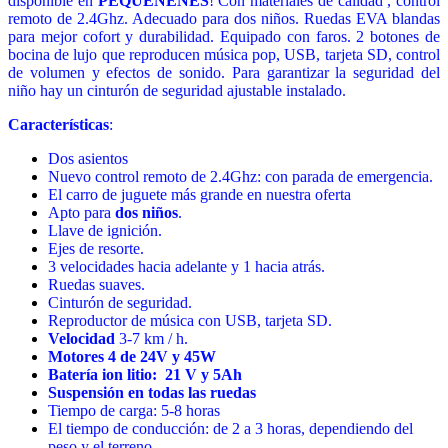
disponible en
PEQUENENES
! Con materiales de calidad , control
remoto de 2.4Ghz. Adecuado para dos niños. Ruedas EVA blandas
para mejor cofort y durabilidad. Equipado con faros. 2 botones de
bocina de lujo que reproducen música pop, USB, tarjeta SD, control
de volumen y efectos de sonido. Para garantizar la seguridad del
niño hay un cinturón de seguridad ajustable instalado.
Características
:
Dos asientos
Nuevo control remoto de 2.4Ghz: con parada de emergencia.
El carro de juguete más grande en nuestra oferta
Apto para
dos niños
.
Llave de ignición.
Ejes de resorte.
3 velocidades hacia adelante y 1 hacia atrás.
Ruedas suaves.
Cinturón de seguridad.
Reproductor de música con USB, tarjeta SD.
Velocidad
3-7 km / h.
Motores 4 de 24V y 45W
Batería ion litio: 21 V y 5Ah
Suspensión en todas las ruedas
Tiempo de carga: 5-8 horas
El tiempo de conducción: de 2 a 3 horas, dependiendo del
peso y el terreno