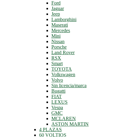
Ford
Jaguar
Jeep
Lamborghini
Maserati
Mercedes
Mini
Nissan
Porsche
Land Rover
RSX
Smart
TOYOTA
Volkswagen
Volvo
Sin licencia/marca
Bugatti
FIAT
LEXUS
Vespa
GMC
MCLAREN
ASTON MARTIN
4 PLAZAS
60 VOLTIOS