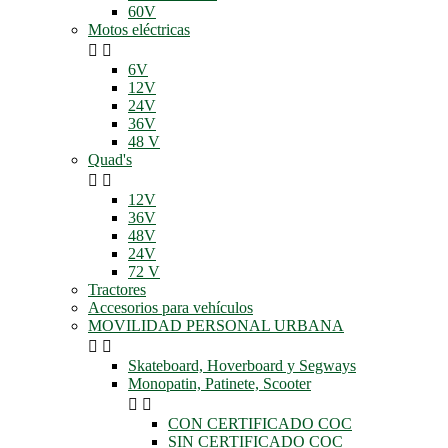
60V
Motos eléctricas


6V
12V
24V
36V
48 V
Quad's


12V
36V
48V
24V
72 V
Tractores
Accesorios para vehículos
MOVILIDAD PERSONAL URBANA


Skateboard, Hoverboard y Segways
Monopatin, Patinete, Scooter


CON CERTIFICADO COC
SIN CERTIFICADO COC