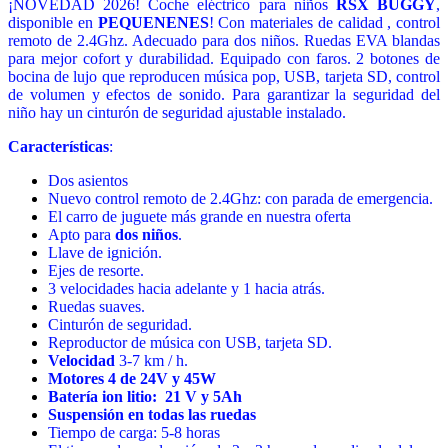
¡NOVEDAD 2026! Coche eléctrico para niños
RSX BUGGY
,
disponible en
PEQUENENES
! Con materiales de calidad , control
remoto de 2.4Ghz. Adecuado para dos niños. Ruedas EVA blandas
para mejor cofort y durabilidad. Equipado con faros. 2 botones de
bocina de lujo que reproducen música pop, USB, tarjeta SD, control
de volumen y efectos de sonido. Para garantizar la seguridad del
niño hay un cinturón de seguridad ajustable instalado.
Características
:
Dos asientos
Nuevo control remoto de 2.4Ghz: con parada de emergencia.
El carro de juguete más grande en nuestra oferta
Apto para
dos niños
.
Llave de ignición.
Ejes de resorte.
3 velocidades hacia adelante y 1 hacia atrás.
Ruedas suaves.
Cinturón de seguridad.
Reproductor de música con USB, tarjeta SD.
Velocidad
3-7 km / h.
Motores 4 de 24V y 45W
Batería ion litio: 21 V y 5Ah
Suspensión en todas las ruedas
Tiempo de carga: 5-8 horas