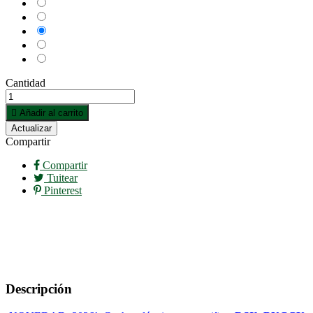
Camuflaje
Negro
Rojo
Rojo-
Granate
Rosa
Cantidad

Añadir al carrito
Compartir
Compartir
Tuitear
Pinterest
Descripción