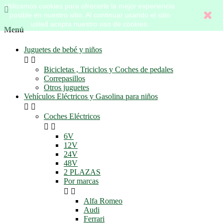
Utilizamos cookies para ofrecerle la mejor experiencia

posible en nuestro sitio. Al continuar usando el sitio
usted acepta nuestro uso de cookies.
Menú
Juguetes de bebé y niños


Bicicletas , Triciclos y Coches de pedales
Correpasillos
Otros juguetes
Vehículos Eléctricos y Gasolina para niños


Coches Eléctricos


6V
12V
24V
48V
2 PLAZAS
Por marcas


Alfa Romeo
Audi
Ferrari