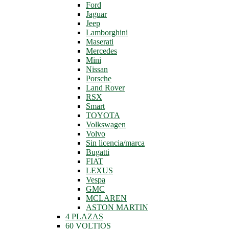
Ford
Jaguar
Jeep
Lamborghini
Maserati
Mercedes
Mini
Nissan
Porsche
Land Rover
RSX
Smart
TOYOTA
Volkswagen
Volvo
Sin licencia/marca
Bugatti
FIAT
LEXUS
Vespa
GMC
MCLAREN
ASTON MARTIN
4 PLAZAS
60 VOLTIOS