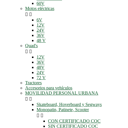
60V
Motos eléctricas


6V
12V
24V
36V
48 V
Quad's


12V
36V
48V
24V
72 V
Tractores
Accesorios para vehículos
MOVILIDAD PERSONAL URBANA


Skateboard, Hoverboard y Segways
Monopatin, Patinete, Scooter


CON CERTIFICADO COC
SIN CERTIFICADO COC