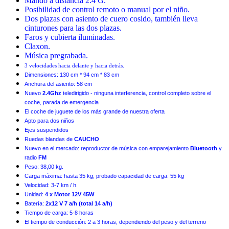
Mando a distancia 2.4 G.
Posibilidad de control remoto o manual por el niño.
Dos plazas con asiento de cuero cosido, también lleva
cinturones para las dos plazas.
Faros y cubierta iluminadas.
Claxon.
Música pregrabada.
3 velocidades hacia delante y hacia detrás.
Dimensiones: 130 cm * 94 cm * 83 cm
Anchura del asiento: 58 cm
Nuevo
2.4Ghz
teledirigido - ninguna interferencia, control completo sobre el
coche, parada de emergencia
El coche de juguete de los más grande de nuestra oferta
Apto para dos niños
Ejes suspendidos
Ruedas blandas de
CAUCHO
Nuevo en el mercado: reproductor de música con emparejamiento
Bluetooth
y
radio
FM
Peso: 38,00 kg.
Carga máxima: hasta 35 kg, probado capacidad de carga: 55 kg
Velocidad: 3-7 km / h.
Unidad:
4 x Motor 12V 45W
Batería:
2x12 V 7 a/h (total 14 a/h)
Tiempo de carga: 5-8 horas
El tiempo de conducción: 2 a 3 horas, dependiendo del peso y del terreno