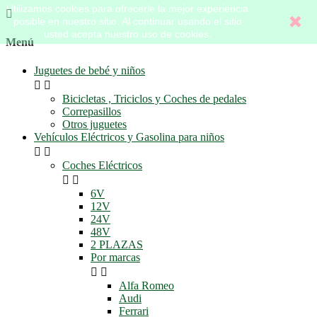
Utilizamos cookies para ofrecerle la mejor experiencia

posible en nuestro sitio. Al continuar usando el sitio
usted acepta nuestro uso de cookies.
Menú
Juguetes de bebé y niños


Bicicletas , Triciclos y Coches de pedales
Correpasillos
Otros juguetes
Vehículos Eléctricos y Gasolina para niños


Coches Eléctricos


6V
12V
24V
48V
2 PLAZAS
Por marcas


Alfa Romeo
Audi
Ferrari