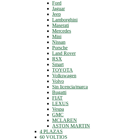
Ford
Jaguar
Jeep
Lamborghini
Maserati
Mercedes
Mini
Nissan
Porsche
Land Rover
RSX
Smart
TOYOTA
Volkswagen
Volvo
Sin licencia/marca
Bugatti
FIAT
LEXUS
Vespa
GMC
MCLAREN
ASTON MARTIN
4 PLAZAS
60 VOLTIOS