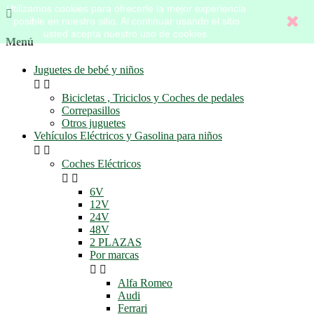
Utilizamos cookies para ofrecerle la mejor experiencia

posible en nuestro sitio. Al continuar usando el sitio
usted acepta nuestro uso de cookies.
Menú
Juguetes de bebé y niños


Bicicletas , Triciclos y Coches de pedales
Correpasillos
Otros juguetes
Vehículos Eléctricos y Gasolina para niños


Coches Eléctricos


6V
12V
24V
48V
2 PLAZAS
Por marcas


Alfa Romeo
Audi
Ferrari