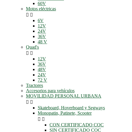
60V
Motos eléctricas


6V
12V
24V
36V
48 V
Quad's


12V
36V
48V
24V
72 V
Tractores
Accesorios para vehículos
MOVILIDAD PERSONAL URBANA


Skateboard, Hoverboard y Segways
Monopatin, Patinete, Scooter


CON CERTIFICADO COC
SIN CERTIFICADO COC