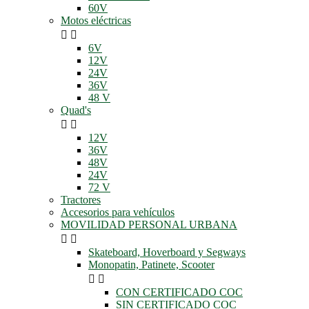
60V
Motos eléctricas


6V
12V
24V
36V
48 V
Quad's


12V
36V
48V
24V
72 V
Tractores
Accesorios para vehículos
MOVILIDAD PERSONAL URBANA


Skateboard, Hoverboard y Segways
Monopatin, Patinete, Scooter


CON CERTIFICADO COC
SIN CERTIFICADO COC