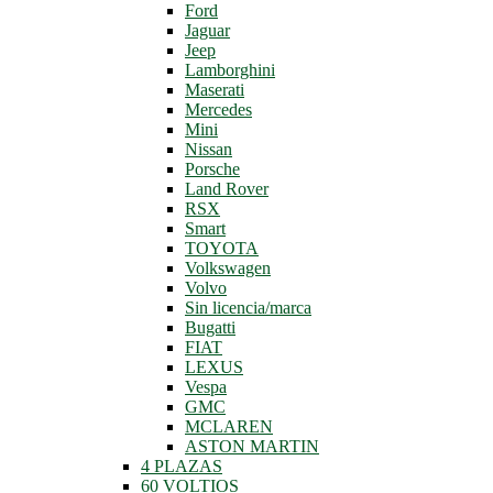
Ford
Jaguar
Jeep
Lamborghini
Maserati
Mercedes
Mini
Nissan
Porsche
Land Rover
RSX
Smart
TOYOTA
Volkswagen
Volvo
Sin licencia/marca
Bugatti
FIAT
LEXUS
Vespa
GMC
MCLAREN
ASTON MARTIN
4 PLAZAS
60 VOLTIOS