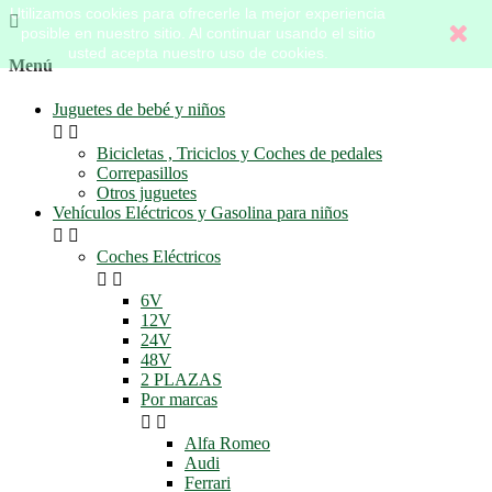
Utilizamos cookies para ofrecerle la mejor experiencia

posible en nuestro sitio. Al continuar usando el sitio
usted acepta nuestro uso de cookies.
Menú
Juguetes de bebé y niños


Bicicletas , Triciclos y Coches de pedales
Correpasillos
Otros juguetes
Vehículos Eléctricos y Gasolina para niños


Coches Eléctricos


6V
12V
24V
48V
2 PLAZAS
Por marcas


Alfa Romeo
Audi
Ferrari