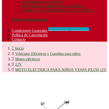
Accesorios para vehículos
MOVILIDAD PERSONAL URBANA
VEHICULOS PARA NIÑOS A GASOLINA
SERVICIO 24-48 HORAS
CONCIDIONES_GENERALES
Condiciones Generales
Política de Cancelación
Contacto

Inicio

Vehículos Eléctricos y Gasolina para niños

Motos eléctricas

12V

MOTO ELÉCTRICA PARA NIÑOS VESPA PX150 12V