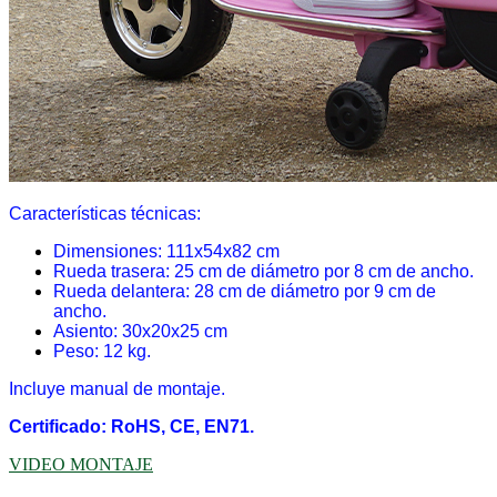
Características técnicas:
Dimensiones: 111x54x82 cm
Rueda trasera: 25 cm de diámetro por 8 cm de ancho.
Rueda delantera: 28 cm de diámetro por 9 cm de
ancho.
Asiento: 30x20x25 cm
Peso: 12 kg.
Incluye manual de montaje.
Certificado: RoHS, CE, EN71.
VIDEO MONTAJE