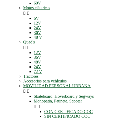
60V
Motos eléctricas


6V
12V
24V
36V
48 V
Quad's


12V
36V
48V
24V
72 V
Tractores
Accesorios para vehículos
MOVILIDAD PERSONAL URBANA


Skateboard, Hoverboard y Segways
Monopatin, Patinete, Scooter


CON CERTIFICADO COC
SIN CERTIFICADO COC