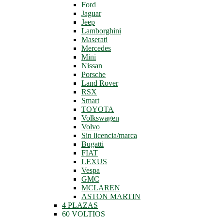
Ford
Jaguar
Jeep
Lamborghini
Maserati
Mercedes
Mini
Nissan
Porsche
Land Rover
RSX
Smart
TOYOTA
Volkswagen
Volvo
Sin licencia/marca
Bugatti
FIAT
LEXUS
Vespa
GMC
MCLAREN
ASTON MARTIN
4 PLAZAS
60 VOLTIOS