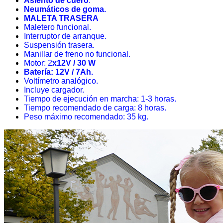
Asiento de cuero
.
Neumáticos de goma.
MALETA TRASERA
Maletero funcional.
Interruptor de arranque.
Suspensión trasera.
Manillar de freno no funcional.
Motor: 2
x12V / 30 W
Batería: 12V / 7Ah.
Voltímetro analógico.
Incluye cargador.
Tiempo de ejecución en marcha: 1-3 horas.
Tiempo recomendado de carga: 8 horas.
Peso máximo recomendado: 35 kg.