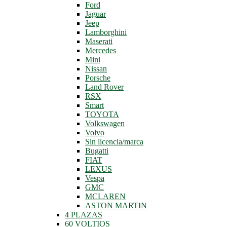
Ford
Jaguar
Jeep
Lamborghini
Maserati
Mercedes
Mini
Nissan
Porsche
Land Rover
RSX
Smart
TOYOTA
Volkswagen
Volvo
Sin licencia/marca
Bugatti
FIAT
LEXUS
Vespa
GMC
MCLAREN
ASTON MARTIN
4 PLAZAS
60 VOLTIOS