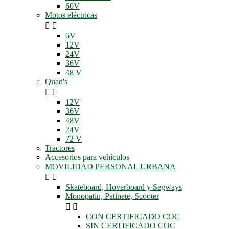
60V
Motos eléctricas


6V
12V
24V
36V
48 V
Quad's


12V
36V
48V
24V
72 V
Tractores
Accesorios para vehículos
MOVILIDAD PERSONAL URBANA


Skateboard, Hoverboard y Segways
Monopatin, Patinete, Scooter


CON CERTIFICADO COC
SIN CERTIFICADO COC