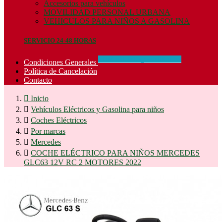
Accesorios para vehículos
MOVILIDAD PERSONAL URBANA
VEHICULOS PARA NIÑOS A GASOLINA
SERVICIO 24-48 HORAS
CONCIDIONES_GENERALES
Condiciones Generales
Política de Cancelación
Contacto

Inicio

Vehículos Eléctricos y Gasolina para niños

Coches Eléctricos

Por marcas

Mercedes

COCHE ELÉCTRICO PARA NIÑOS MERCEDES
GLC63 12V RC 2 MOTORES 2022