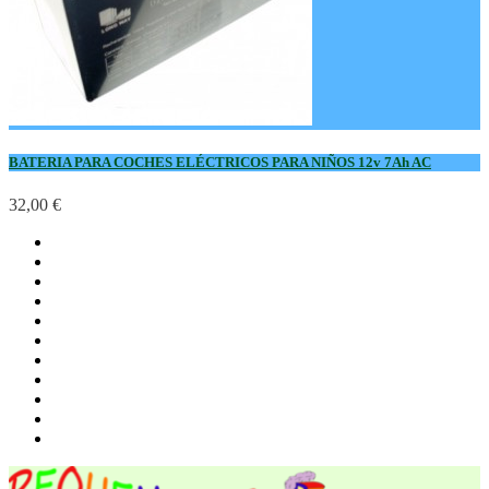
BATERIA PARA COCHES ELÉCTRICOS PARA NIÑOS 12v 7Ah AC
32,00 €