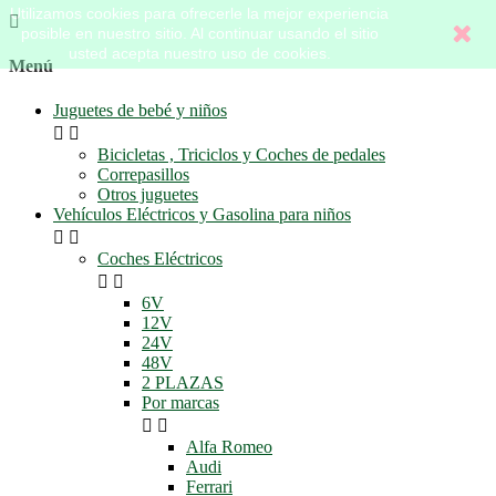
Utilizamos cookies para ofrecerle la mejor experiencia

posible en nuestro sitio. Al continuar usando el sitio
usted acepta nuestro uso de cookies.
Menú
Juguetes de bebé y niños


Bicicletas , Triciclos y Coches de pedales
Correpasillos
Otros juguetes
Vehículos Eléctricos y Gasolina para niños


Coches Eléctricos


6V
12V
24V
48V
2 PLAZAS
Por marcas


Alfa Romeo
Audi
Ferrari