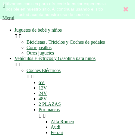
Utilizamos cookies para ofrecerle la mejor experiencia

posible en nuestro sitio. Al continuar usando el sitio
usted acepta nuestro uso de cookies.
Menú
Juguetes de bebé y niños


Bicicletas , Triciclos y Coches de pedales
Correpasillos
Otros juguetes
Vehículos Eléctricos y Gasolina para niños


Coches Eléctricos


6V
12V
24V
48V
2 PLAZAS
Por marcas


Alfa Romeo
Audi
Ferrari