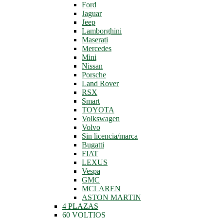
Ford
Jaguar
Jeep
Lamborghini
Maserati
Mercedes
Mini
Nissan
Porsche
Land Rover
RSX
Smart
TOYOTA
Volkswagen
Volvo
Sin licencia/marca
Bugatti
FIAT
LEXUS
Vespa
GMC
MCLAREN
ASTON MARTIN
4 PLAZAS
60 VOLTIOS