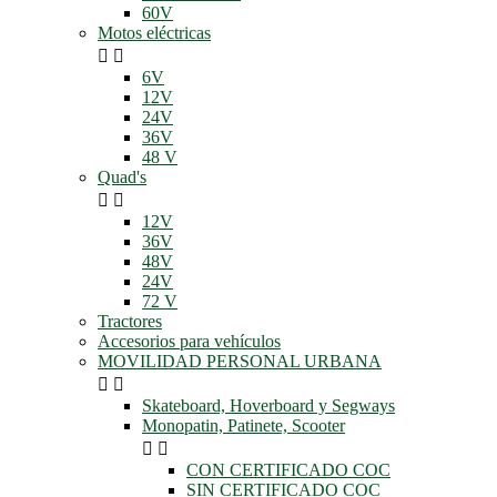
60V
Motos eléctricas


6V
12V
24V
36V
48 V
Quad's


12V
36V
48V
24V
72 V
Tractores
Accesorios para vehículos
MOVILIDAD PERSONAL URBANA


Skateboard, Hoverboard y Segways
Monopatin, Patinete, Scooter


CON CERTIFICADO COC
SIN CERTIFICADO COC