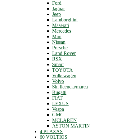
Ford
Jaguar
Jeep
Lamborghini
Maserati
Mercedes
Mini
Nissan
Porsche
Land Rover
RSX
Smart
TOYOTA
Volkswagen
Volvo
Sin licencia/marca
Bugatti
FIAT
LEXUS
Vespa
GMC
MCLAREN
ASTON MARTIN
4 PLAZAS
60 VOLTIOS