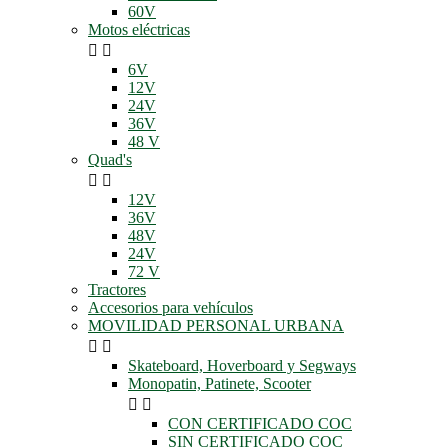
60V
Motos eléctricas


6V
12V
24V
36V
48 V
Quad's


12V
36V
48V
24V
72 V
Tractores
Accesorios para vehículos
MOVILIDAD PERSONAL URBANA


Skateboard, Hoverboard y Segways
Monopatin, Patinete, Scooter


CON CERTIFICADO COC
SIN CERTIFICADO COC