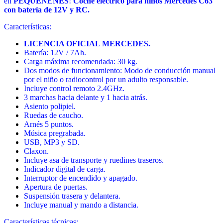
en
PEQUENENES
!
Coche eléctrico para niños Mercedes C63
con batería de 12V y RC.
Características:
LICENCIA OFICIAL MERCEDES.
Batería: 12V / 7Ah.
Carga máxima recomendada: 30 kg.
Dos modos de funcionamiento: Modo de conducción manual
por el niño o radiocontrol por un adulto responsable.
Incluye control remoto 2.4GHz.
3 marchas hacia delante y 1 hacia atrás.
Asiento polipiel.
Ruedas de caucho.
Arnés 5 puntos.
Música pregrabada.
USB, MP3 y SD.
Claxon.
Incluye asa de transporte y ruedines traseros.
Indicador digital de carga.
Interruptor de encendido y apagado.
Apertura de puertas.
Suspensión trasera y delantera.
Incluye manual y mando a distancia.
Características técnicas: