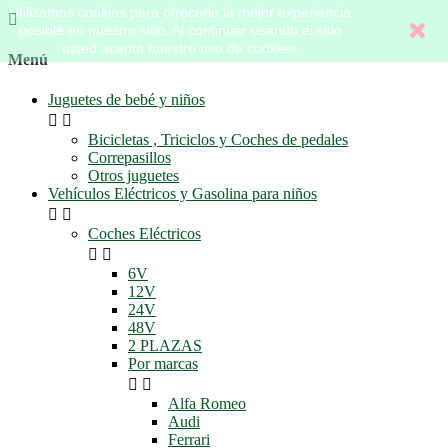
Utilizamos cookies para ofrecerle la mejor experiencia

posible en nuestro sitio. Al continuar usando el sitio
usted acepta nuestro uso de cookies.
Menú
Juguetes de bebé y niños


Bicicletas , Triciclos y Coches de pedales
Correpasillos
Otros juguetes
Vehículos Eléctricos y Gasolina para niños


Coches Eléctricos


6V
12V
24V
48V
2 PLAZAS
Por marcas


Alfa Romeo
Audi
Ferrari