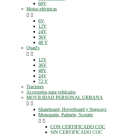
60V
Motos eléctricas


6V
12V
24V
36V
48 V
Quad's


12V
36V
48V
24V
72 V
Tractores
Accesorios para vehículos
MOVILIDAD PERSONAL URBANA


Skateboard, Hoverboard y Segways
Monopatin, Patinete, Scooter


CON CERTIFICADO COC
SIN CERTIFICADO COC