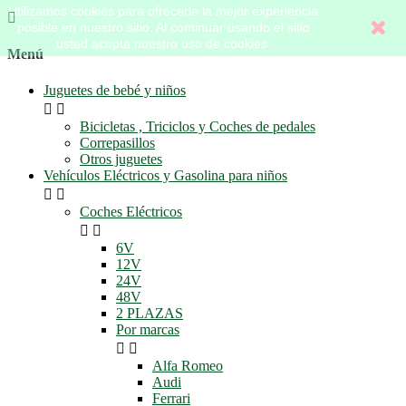
Utilizamos cookies para ofrecerle la mejor experiencia

posible en nuestro sitio. Al continuar usando el sitio
usted acepta nuestro uso de cookies.
Menú
Juguetes de bebé y niños


Bicicletas , Triciclos y Coches de pedales
Correpasillos
Otros juguetes
Vehículos Eléctricos y Gasolina para niños


Coches Eléctricos


6V
12V
24V
48V
2 PLAZAS
Por marcas


Alfa Romeo
Audi
Ferrari