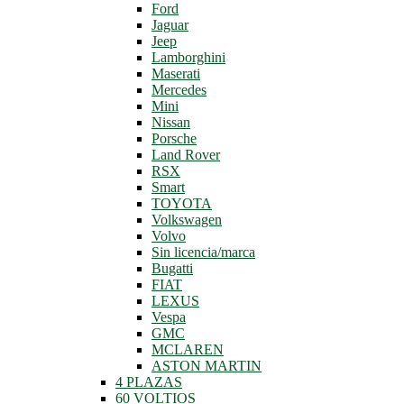
Ford
Jaguar
Jeep
Lamborghini
Maserati
Mercedes
Mini
Nissan
Porsche
Land Rover
RSX
Smart
TOYOTA
Volkswagen
Volvo
Sin licencia/marca
Bugatti
FIAT
LEXUS
Vespa
GMC
MCLAREN
ASTON MARTIN
4 PLAZAS
60 VOLTIOS