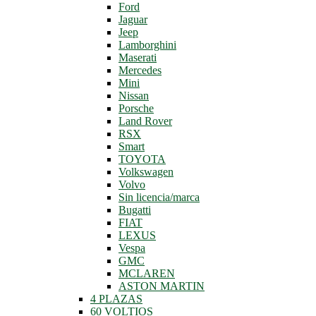
Ford
Jaguar
Jeep
Lamborghini
Maserati
Mercedes
Mini
Nissan
Porsche
Land Rover
RSX
Smart
TOYOTA
Volkswagen
Volvo
Sin licencia/marca
Bugatti
FIAT
LEXUS
Vespa
GMC
MCLAREN
ASTON MARTIN
4 PLAZAS
60 VOLTIOS