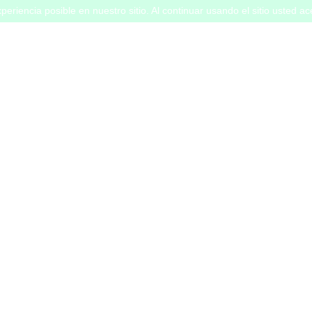
periencia posible en nuestro sitio. Al continuar usando el sitio usted a