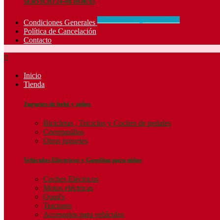
SERVICIO 24-48 HORAS
CONCIDIONES_GENERALES
Condiciones Generales
Política de Cancelación
Contacto

Inicio
Tienda
Juguetes de bebé y niños
Bicicletas , Triciclos y Coches de pedales
Correpasillos
Otros juguetes
Vehículos Eléctricos y Gasolina para niños
Coches Eléctricos
Motos eléctricas
Quad's
Tractores
Accesorios para vehículos