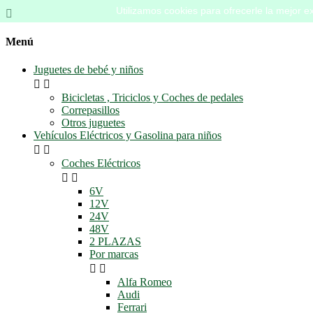
Utilizamos cookies para ofrecerle la mejor ex

Menú
Juguetes de bebé y niños


Bicicletas , Triciclos y Coches de pedales
Correpasillos
Otros juguetes
Vehículos Eléctricos y Gasolina para niños


Coches Eléctricos


6V
12V
24V
48V
2 PLAZAS
Por marcas


Alfa Romeo
Audi
Ferrari