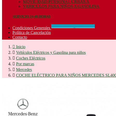
MOVILIDAD PERSONAL URBANA
VEHICULOS PARA NIÑOS A GASOLINA
SERVICIO 24-48 HORAS
CONCIDIONES_GENERALES
Condiciones Generales
Política de Cancelación
Contacto

Inicio

Vehículos Eléctricos y Gasolina para niños

Coches Eléctricos

Por marcas

Mercedes

COCHE ELÉCTRICO PARA NIÑOS MERCEDES SL400