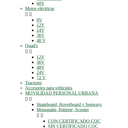
60V
Motos eléctricas


6V
12V
24V
36V
48 V
Quad's


12V
36V
48V
24V
72 V
Tractores
Accesorios para vehículos
MOVILIDAD PERSONAL URBANA


Skateboard, Hoverboard y Segways
Monopatin, Patinete, Scooter


CON CERTIFICADO COC
SIN CERTIFICADO COC