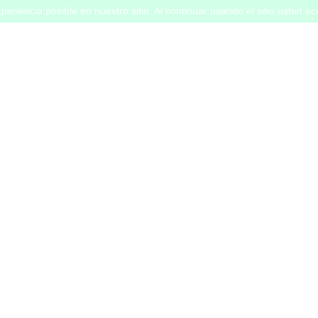
periencia posible en nuestro sitio. Al continuar usando el sitio usted a