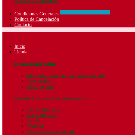
SERVICIO 24-48 HORAS
CONCIDIONES_GENERALES
Condiciones Generales
Política de Cancelación
Contacto

Inicio
Tienda
Juguetes de bebé y niños
Bicicletas , Triciclos y Coches de pedales
Correpasillos
Otros juguetes
Vehículos Eléctricos y Gasolina para niños
Coches Eléctricos
Motos eléctricas
Quad's
Tractores
Accesorios para vehículos