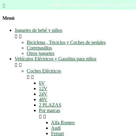
Utilizamos cookies para ofrecerle la mejor ex

Menú
Juguetes de bebé y niños


Bicicletas , Triciclos y Coches de pedales
Correpasillos
Otros juguetes
Vehículos Eléctricos y Gasolina para niños


Coches Eléctricos


6V
12V
24V
48V
2 PLAZAS
Por marcas


Alfa Romeo
Audi
Ferrari