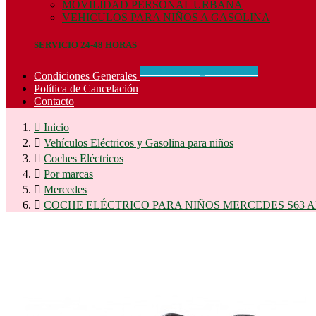
MOVILIDAD PERSONAL URBANA
VEHICULOS PARA NIÑOS A GASOLINA
SERVICIO 24-48 HORAS
CONCIDIONES_GENERALES
Condiciones Generales
Política de Cancelación
Contacto

Inicio

Vehículos Eléctricos y Gasolina para niños

Coches Eléctricos

Por marcas

Mercedes

COCHE ELÉCTRICO PARA NIÑOS MERCEDES S63 A