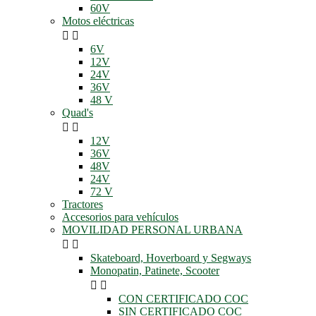
60V
Motos eléctricas


6V
12V
24V
36V
48 V
Quad's


12V
36V
48V
24V
72 V
Tractores
Accesorios para vehículos
MOVILIDAD PERSONAL URBANA


Skateboard, Hoverboard y Segways
Monopatin, Patinete, Scooter


CON CERTIFICADO COC
SIN CERTIFICADO COC