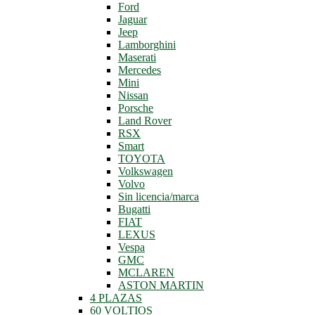
Ford
Jaguar
Jeep
Lamborghini
Maserati
Mercedes
Mini
Nissan
Porsche
Land Rover
RSX
Smart
TOYOTA
Volkswagen
Volvo
Sin licencia/marca
Bugatti
FIAT
LEXUS
Vespa
GMC
MCLAREN
ASTON MARTIN
4 PLAZAS
60 VOLTIOS