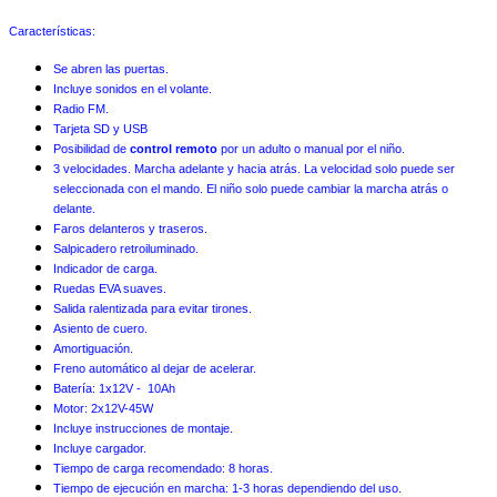
Características:
Se abren las puertas.
Incluye sonidos en el volante.
Radio FM.
Tarjeta SD y USB
Posibilidad de
control remoto
por un adulto o manual por el niño.
3 velocidades. Marcha adelante y hacia atrás. La velocidad solo puede ser
seleccionada con el mando. El niño solo puede cambiar la marcha atrás o
delante.
Faros delanteros y traseros.
Salpicadero retroiluminado.
Indicador de carga.
Ruedas EVA suaves.
Salida ralentizada para evitar tirones.
Asiento de cuero.
Amortiguación.
Freno automático al dejar de acelerar.
Batería: 1x12V - 10Ah
Motor: 2x12V-45W
Incluye instrucciones de montaje.
Incluye cargador.
Tiempo de carga recomendado: 8 horas.
Tiempo de ejecución en marcha: 1-3 horas dependiendo del uso.