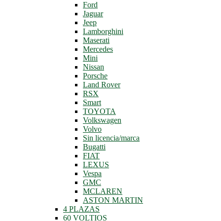
Ford
Jaguar
Jeep
Lamborghini
Maserati
Mercedes
Mini
Nissan
Porsche
Land Rover
RSX
Smart
TOYOTA
Volkswagen
Volvo
Sin licencia/marca
Bugatti
FIAT
LEXUS
Vespa
GMC
MCLAREN
ASTON MARTIN
4 PLAZAS
60 VOLTIOS