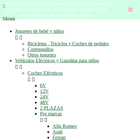
Utilizamos cookies para ofrecerle la mejor experiencia

posible en nuestro sitio. Al continuar usando el sitio
usted acepta nuestro uso de cookies.
Menú
Juguetes de bebé y niños


Bicicletas , Triciclos y Coches de pedales
Correpasillos
Otros juguetes
Vehículos Eléctricos y Gasolina para niños


Coches Eléctricos


6V
12V
24V
48V
2 PLAZAS
Por marcas


Alfa Romeo
Audi
Ferrari