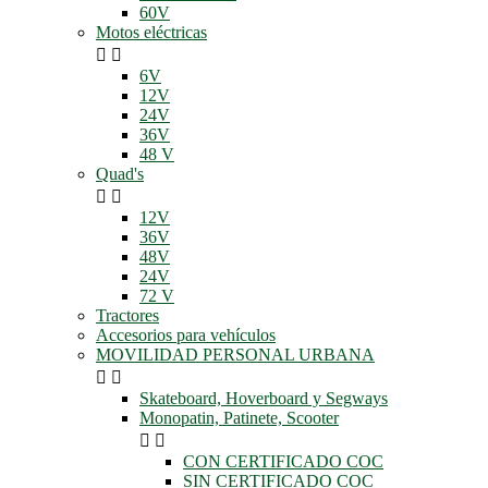
60V
Motos eléctricas


6V
12V
24V
36V
48 V
Quad's


12V
36V
48V
24V
72 V
Tractores
Accesorios para vehículos
MOVILIDAD PERSONAL URBANA


Skateboard, Hoverboard y Segways
Monopatin, Patinete, Scooter


CON CERTIFICADO COC
SIN CERTIFICADO COC