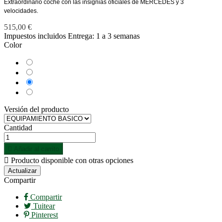
Extraordinario coche con las insignias oficiales de MERCEDES y 3
velocidades.
515,00 €
Impuestos incluidos
Entrega: 1 a 3 semanas
Color
Azul
Blanco
Negro
Rojo
Versión del producto
Cantidad

Añadir al carrito

Producto disponible con otras opciones
Compartir
Compartir
Tuitear
Pinterest