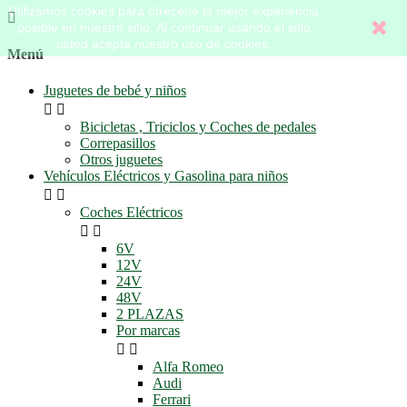
Utilizamos cookies para ofrecerle la mejor experiencia

posible en nuestro sitio. Al continuar usando el sitio
usted acepta nuestro uso de cookies.
Menú
Juguetes de bebé y niños


Bicicletas , Triciclos y Coches de pedales
Correpasillos
Otros juguetes
Vehículos Eléctricos y Gasolina para niños


Coches Eléctricos


6V
12V
24V
48V
2 PLAZAS
Por marcas


Alfa Romeo
Audi
Ferrari