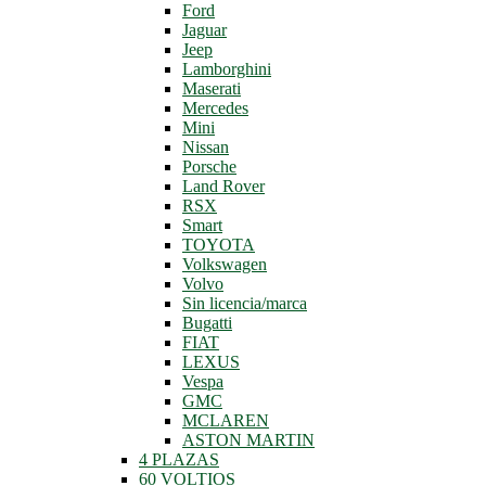
Ford
Jaguar
Jeep
Lamborghini
Maserati
Mercedes
Mini
Nissan
Porsche
Land Rover
RSX
Smart
TOYOTA
Volkswagen
Volvo
Sin licencia/marca
Bugatti
FIAT
LEXUS
Vespa
GMC
MCLAREN
ASTON MARTIN
4 PLAZAS
60 VOLTIOS