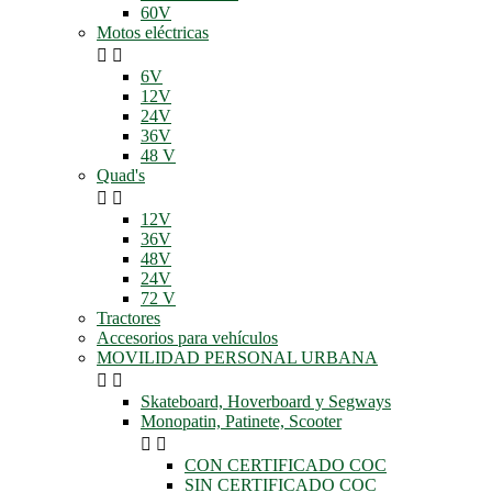
60V
Motos eléctricas


6V
12V
24V
36V
48 V
Quad's


12V
36V
48V
24V
72 V
Tractores
Accesorios para vehículos
MOVILIDAD PERSONAL URBANA


Skateboard, Hoverboard y Segways
Monopatin, Patinete, Scooter


CON CERTIFICADO COC
SIN CERTIFICADO COC