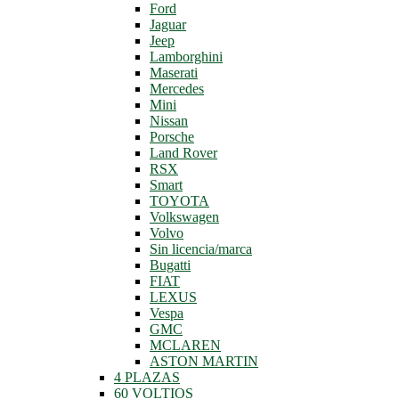
Ford
Jaguar
Jeep
Lamborghini
Maserati
Mercedes
Mini
Nissan
Porsche
Land Rover
RSX
Smart
TOYOTA
Volkswagen
Volvo
Sin licencia/marca
Bugatti
FIAT
LEXUS
Vespa
GMC
MCLAREN
ASTON MARTIN
4 PLAZAS
60 VOLTIOS