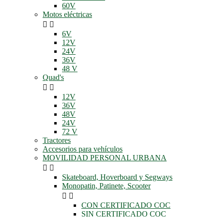
60V
Motos eléctricas


6V
12V
24V
36V
48 V
Quad's


12V
36V
48V
24V
72 V
Tractores
Accesorios para vehículos
MOVILIDAD PERSONAL URBANA


Skateboard, Hoverboard y Segways
Monopatin, Patinete, Scooter


CON CERTIFICADO COC
SIN CERTIFICADO COC