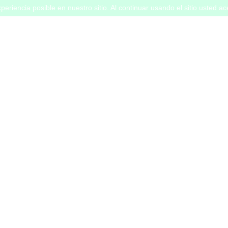
periencia posible en nuestro sitio. Al continuar usando el sitio usted a