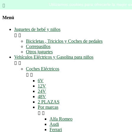
Utilizamos cookies para ofrecerle la mejor ex

Menú
Juguetes de bebé y niños


Bicicletas , Triciclos y Coches de pedales
Correpasillos
Otros juguetes
Vehículos Eléctricos y Gasolina para niños


Coches Eléctricos


6V
12V
24V
48V
2 PLAZAS
Por marcas


Alfa Romeo
Audi
Ferrari