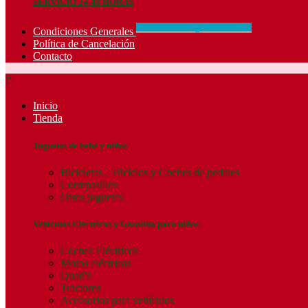
SERVICIO 24-48 HORAS
CONCIDIONES_GENERALES
Condiciones Generales
Política de Cancelación
Contacto

Inicio
Tienda
Juguetes de bebé y niños
Bicicletas , Triciclos y Coches de pedales
Correpasillos
Otros juguetes
Vehículos Eléctricos y Gasolina para niños
Coches Eléctricos
Motos eléctricas
Quad's
Tractores
Accesorios para vehículos