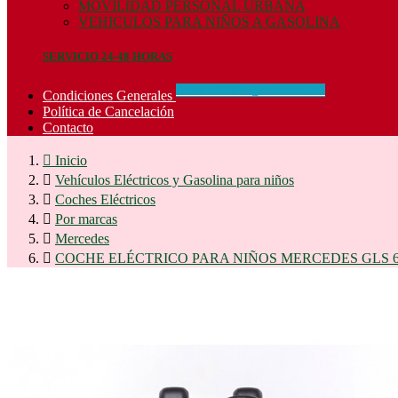
MOVILIDAD PERSONAL URBANA
VEHICULOS PARA NIÑOS A GASOLINA
SERVICIO 24-48 HORAS
CONCIDIONES_GENERALES
Condiciones Generales
Política de Cancelación
Contacto

Inicio

Vehículos Eléctricos y Gasolina para niños

Coches Eléctricos

Por marcas

Mercedes

COCHE ELÉCTRICO PARA NIÑOS MERCEDES GLS 63