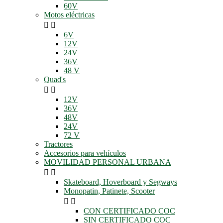
60V
Motos eléctricas


6V
12V
24V
36V
48 V
Quad's


12V
36V
48V
24V
72 V
Tractores
Accesorios para vehículos
MOVILIDAD PERSONAL URBANA


Skateboard, Hoverboard y Segways
Monopatin, Patinete, Scooter


CON CERTIFICADO COC
SIN CERTIFICADO COC