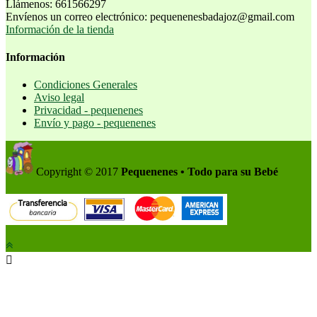
Llámenos:
661566297
Envíenos un correo electrónico:
pequenenesbadajoz@gmail.com
Información de la tienda
Información
Condiciones Generales
Aviso legal
Privacidad - pequenenes
Envío y pago - pequenenes
Copyright © 2017
Pequenenes • Todo para su Bebé
