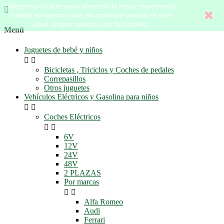
Utilizamos cookies para ofrecerle la mejor experiencia

posible en nuestro sitio. Al continuar usando el sitio
usted acepta nuestro uso de cookies.
Menú
Juguetes de bebé y niños


Bicicletas , Triciclos y Coches de pedales
Correpasillos
Otros juguetes
Vehículos Eléctricos y Gasolina para niños


Coches Eléctricos


6V
12V
24V
48V
2 PLAZAS
Por marcas


Alfa Romeo
Audi
Ferrari