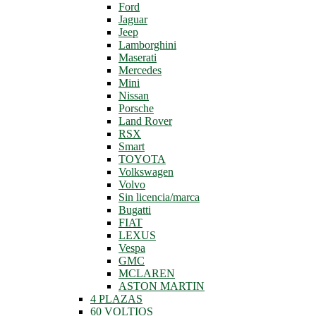
Ford
Jaguar
Jeep
Lamborghini
Maserati
Mercedes
Mini
Nissan
Porsche
Land Rover
RSX
Smart
TOYOTA
Volkswagen
Volvo
Sin licencia/marca
Bugatti
FIAT
LEXUS
Vespa
GMC
MCLAREN
ASTON MARTIN
4 PLAZAS
60 VOLTIOS