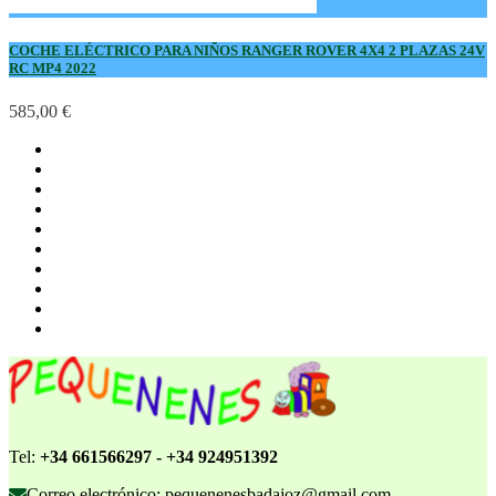
COCHE ELÉCTRICO PARA NIÑOS RANGER ROVER 4X4 2 PLAZAS 24V
RC MP4 2022
585,00 €
Tel:
+34 661566297 - +34 924951392
Correo electrónico: pequenenesbadajoz@gmail.com