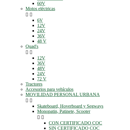
60V
Motos eléctricas


6V
12V
24V
36V
48 V
Quad's


12V
36V
48V
24V
72 V
Tractores
Accesorios para vehículos
MOVILIDAD PERSONAL URBANA


Skateboard, Hoverboard y Segways
Monopatin, Patinete, Scooter


CON CERTIFICADO COC
SIN CERTIFICADO COC