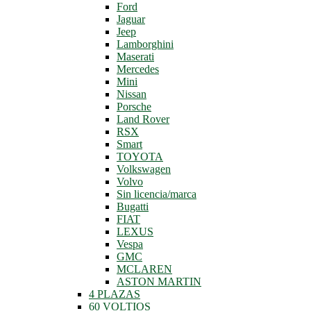
Ford
Jaguar
Jeep
Lamborghini
Maserati
Mercedes
Mini
Nissan
Porsche
Land Rover
RSX
Smart
TOYOTA
Volkswagen
Volvo
Sin licencia/marca
Bugatti
FIAT
LEXUS
Vespa
GMC
MCLAREN
ASTON MARTIN
4 PLAZAS
60 VOLTIOS