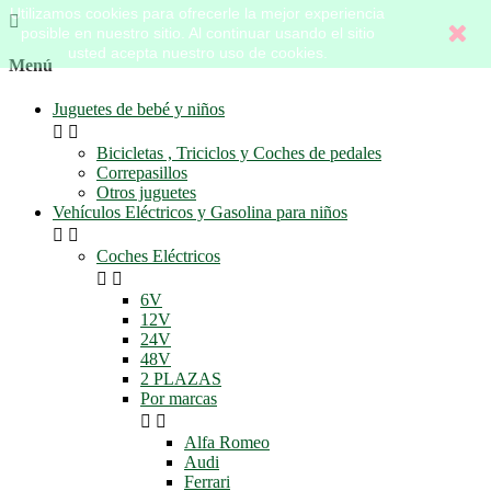
Utilizamos cookies para ofrecerle la mejor experiencia

posible en nuestro sitio. Al continuar usando el sitio
usted acepta nuestro uso de cookies.
Menú
Juguetes de bebé y niños


Bicicletas , Triciclos y Coches de pedales
Correpasillos
Otros juguetes
Vehículos Eléctricos y Gasolina para niños


Coches Eléctricos


6V
12V
24V
48V
2 PLAZAS
Por marcas


Alfa Romeo
Audi
Ferrari