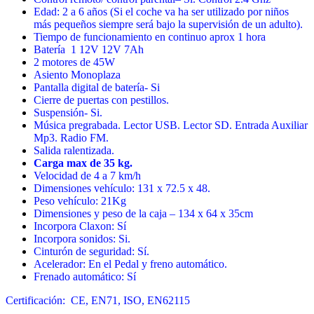
Edad: 2 a 6 años (Si el coche va ha ser utilizado por niños
más pequeños siempre será bajo la supervisión de un adulto).
Tiempo de funcionamiento en continuo aprox 1 hora
Batería 1 12V 12V 7Ah
2 motores de 45W
Asiento Monoplaza
Pantalla digital de batería- Si
Cierre de puertas con pestillos.
Suspensión- Si.
Música pregrabada. Lector USB. Lector SD. Entrada Auxiliar
Mp3. Radio FM.
Salida ralentizada.
Carga max de 35 kg.
Velocidad de 4 a 7 km/h
Dimensiones vehículo:
131 x 72.5 x 48
.
Peso vehículo: 21Kg
Dimensiones y peso de la caja –
134 x 64 x 35
cm
Incorpora Claxon: Sí
Incorpora sonidos: Si.
Cinturón de seguridad: Sí.
Acelerador: En el Pedal y freno automático.
Frenado automático: Sí
Certificación: CE, EN71, ISO, EN62115