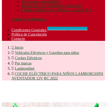
Accesorios para vehículos
MOVILIDAD PERSONAL URBANA
VEHICULOS PARA NIÑOS A GASOLINA
SERVICIO 24-48 HORAS
CONCIDIONES_GENERALES
Condiciones Generales
Política de Cancelación
Contacto

Inicio

Vehículos Eléctricos y Gasolina para niños

Coches Eléctricos

Por marcas

Lamborghini

COCHE ELÉCTRICO PARA NIÑOS LAMBORGHINI
AVENTADOR 12V RC 2022