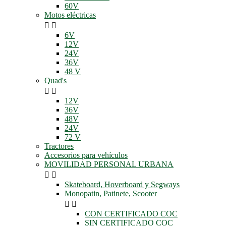
60V
Motos eléctricas


6V
12V
24V
36V
48 V
Quad's


12V
36V
48V
24V
72 V
Tractores
Accesorios para vehículos
MOVILIDAD PERSONAL URBANA


Skateboard, Hoverboard y Segways
Monopatin, Patinete, Scooter


CON CERTIFICADO COC
SIN CERTIFICADO COC