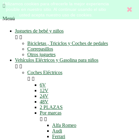
Utilizamos cookies para ofrecerle la mejor experiencia

posible en nuestro sitio. Al continuar usando el sitio
usted acepta nuestro uso de cookies.
Menú
Juguetes de bebé y niños


Bicicletas , Triciclos y Coches de pedales
Correpasillos
Otros juguetes
Vehículos Eléctricos y Gasolina para niños


Coches Eléctricos


6V
12V
24V
48V
2 PLAZAS
Por marcas


Alfa Romeo
Audi
Ferrari