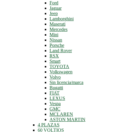
Ford
Jaguar
Jeep
Lamborghini
Maserati
Mercedes
Mini
Nissan
Porsche
Land Rover
RSX
Smart
TOYOTA
Volkswagen
Volvo
Sin licencia/marca
Bugatti
FIAT
LEXUS
Vespa
GMC
MCLAREN
ASTON MARTIN
4 PLAZAS
60 VOLTIOS