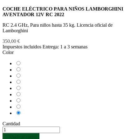
COCHE ELÉCTRICO PARA NIÑOS LAMBORGHINI
AVENTADOR 12V RC 2022
RC 2.4 GHz, Para niños hasta 35 kg. Licencia oficial de
Lamborghini
350,00 €
Impuestos incluidos
Entrega: 1 a 3 semanas
Color
Amarillo
Azul
Blanco
Naranja
Negro
Rojo
Rojo-
Granate
Rosa
Verde
Cantidad

Añadir al carrito