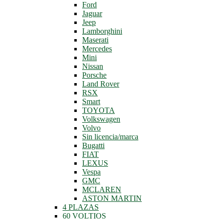
Ford
Jaguar
Jeep
Lamborghini
Maserati
Mercedes
Mini
Nissan
Porsche
Land Rover
RSX
Smart
TOYOTA
Volkswagen
Volvo
Sin licencia/marca
Bugatti
FIAT
LEXUS
Vespa
GMC
MCLAREN
ASTON MARTIN
4 PLAZAS
60 VOLTIOS