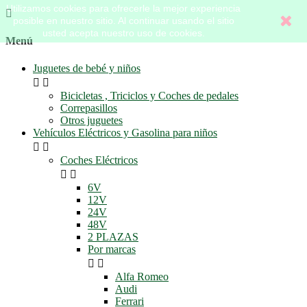
Utilizamos cookies para ofrecerle la mejor experiencia

posible en nuestro sitio. Al continuar usando el sitio
usted acepta nuestro uso de cookies.
Menú
Juguetes de bebé y niños


Bicicletas , Triciclos y Coches de pedales
Correpasillos
Otros juguetes
Vehículos Eléctricos y Gasolina para niños


Coches Eléctricos


6V
12V
24V
48V
2 PLAZAS
Por marcas


Alfa Romeo
Audi
Ferrari