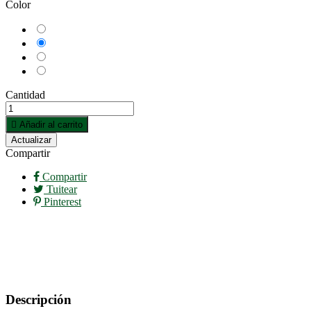
Color
Azul
Blanco
Rojo
Rosa
Cantidad

Añadir al carrito
Compartir
Compartir
Tuitear
Pinterest
Descripción