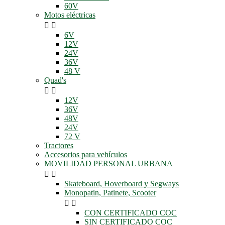
60V
Motos eléctricas


6V
12V
24V
36V
48 V
Quad's


12V
36V
48V
24V
72 V
Tractores
Accesorios para vehículos
MOVILIDAD PERSONAL URBANA


Skateboard, Hoverboard y Segways
Monopatin, Patinete, Scooter


CON CERTIFICADO COC
SIN CERTIFICADO COC