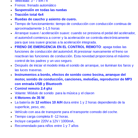
Velocidad: 3 - 7 km / h
Frenos: frenado automático
Suspensión en todas las ruedas
Tracción total 4x4
Ruedas de caucho y asiento de cuero
.
Tiempo de funcionamiento: tiempo de conducción con conducción continua de
aproximadamente 1-1,5 horas
Arranque suave / aceleración suave: cuando se presiona el pedal del acelerador,
el automóvil comienza a correr y la aceleración se controla electrónicamente
para que sea suave gracias a la aceleración integrada.
FRENO DE EMERGENCIA EN EL CONTROL REMOTO
: apaga todas las
funciones de conducción del automóvil. Al presionar nuevamente el freno se
reactivan las funciones de conducción. Esta novedad proporciona el máximo
control de los padres y un uso seguro.
Después de iniciar el modelo imita el sonido de arranque, se iluminan los faros y
las luces traseras.
Instrumentos a bordo, efectos de sonido como bocina, arranque del
motor, sonido de conducción, canciones, melodías, reproductor de MP3
con entrada USB y Bluetooth
Control remoto 2.4 ghz
Volante: Módulo de sonido para la música y el claxon
4 Motores de
35 W
.
La batería de
12 voltios 10 A/H
dura entre 1 y 2 horas dependiendo de la
superficie, peso, etc.
.
Vehículo con asa de transporte para el transporte comodo del coche
Tiempo carga completa 8 -12 horas.
Incluye cargador 220V a 12V / 1000mA..
Recomendado para niños entre 1 y 7 años