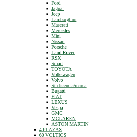
Ford
Jaguar
Jeep
Lamborghini
Maserati
Mercedes
Mini
Nissan
Porsche
Land Rover
RSX
Smart
TOYOTA
Volkswagen
Volvo
Sin licencia/marca
Bugatti
FIAT
LEXUS
Vespa
GMC
MCLAREN
ASTON MARTIN
4 PLAZAS
60 VOLTIOS