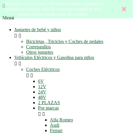
Utilizamos cookies para ofrecerle la mejor experiencia

posible en nuestro sitio. Al continuar usando el sitio
usted acepta nuestro uso de cookies.
Menú
Juguetes de bebé y niños


Bicicletas , Triciclos y Coches de pedales
Correpasillos
Otros juguetes
Vehículos Eléctricos y Gasolina para niños


Coches Eléctricos


6V
12V
24V
48V
2 PLAZAS
Por marcas


Alfa Romeo
Audi
Ferrari