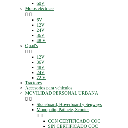
60V
Motos eléctricas


6V
12V
24V
36V
48 V
Quad's


12V
36V
48V
24V
72 V
Tractores
Accesorios para vehículos
MOVILIDAD PERSONAL URBANA


Skateboard, Hoverboard y Segways
Monopatin, Patinete, Scooter


CON CERTIFICADO COC
SIN CERTIFICADO COC