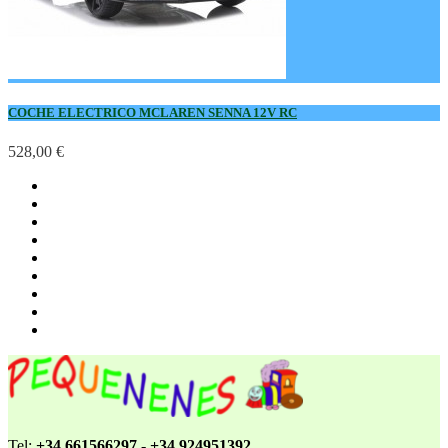
COCHE ELECTRICO MCLAREN SENNA 12V RC
528,00 €
Tel:
+34 661566297 - +34 924951392