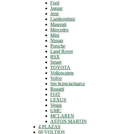
Ford
Jaguar
Jeep
Lamborghini
Maserati
Mercedes
Mini
Nissan
Porsche
Land Rover
RSX
Smart
TOYOTA
Volkswagen
Volvo
Sin licencia/marca
Bugatti
FIAT
LEXUS
Vespa
GMC
MCLAREN
ASTON MARTIN
4 PLAZAS
60 VOLTIOS