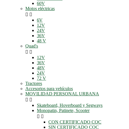
60V
Motos eléctricas


6V
12V
24V
36V
48 V
Quad's


12V
36V
48V
24V
72 V
Tractores
Accesorios para vehículos
MOVILIDAD PERSONAL URBANA


Skateboard, Hoverboard y Segways
Monopatin, Patinete, Scooter


CON CERTIFICADO COC
SIN CERTIFICADO COC