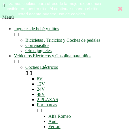
Utilizamos cookies para ofrecerle la mejor experiencia

posible en nuestro sitio. Al continuar usando el sitio
usted acepta nuestro uso de cookies.
Menú
Juguetes de bebé y niños


Bicicletas , Triciclos y Coches de pedales
Correpasillos
Otros juguetes
Vehículos Eléctricos y Gasolina para niños


Coches Eléctricos


6V
12V
24V
48V
2 PLAZAS
Por marcas


Alfa Romeo
Audi
Ferrari