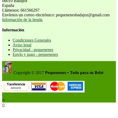
06010 Badajoz
España
Llámenos:
661566297
Envíenos un correo electrónico:
pequenenesbadajoz@gmail.com
Información de la tienda
Información
Condiciones Generales
Aviso legal
Privacidad - pequenenes
Envío y pago - pequenenes
Copyright © 2017
Pequenenes • Todo para su Bebé
