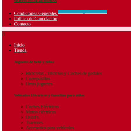
SERVICIO 24-48 HORAS
CONCIDIONES_GENERALES
Condiciones Generales
Política de Cancelación
Contacto

Inicio
Tienda
Juguetes de bebé y niños
Bicicletas , Triciclos y Coches de pedales
Correpasillos
Otros juguetes
Vehículos Eléctricos y Gasolina para niños
Coches Eléctricos
Motos eléctricas
Quad's
Tractores
Accesorios para vehículos