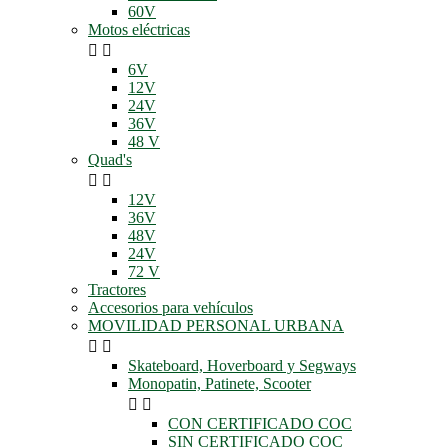
60V
Motos eléctricas


6V
12V
24V
36V
48 V
Quad's


12V
36V
48V
24V
72 V
Tractores
Accesorios para vehículos
MOVILIDAD PERSONAL URBANA


Skateboard, Hoverboard y Segways
Monopatin, Patinete, Scooter


CON CERTIFICADO COC
SIN CERTIFICADO COC