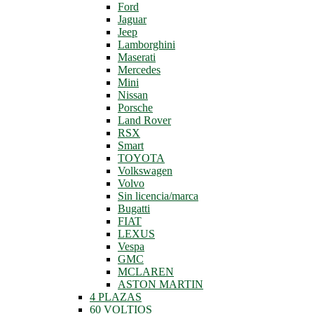
Ford
Jaguar
Jeep
Lamborghini
Maserati
Mercedes
Mini
Nissan
Porsche
Land Rover
RSX
Smart
TOYOTA
Volkswagen
Volvo
Sin licencia/marca
Bugatti
FIAT
LEXUS
Vespa
GMC
MCLAREN
ASTON MARTIN
4 PLAZAS
60 VOLTIOS