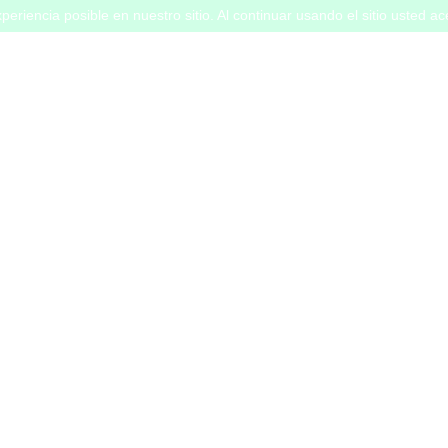
periencia posible en nuestro sitio. Al continuar usando el sitio usted a