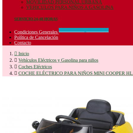
MOVILIDAD PERSONAL URBANA
VEHICULOS PARA NIÑOS A GASOLINA
SERVICIO 24-48 HORAS
CONCIDIONES_GENERALES
Condiciones Generales
Política de Cancelación
Contacto

Inicio

Vehículos Eléctricos y Gasolina para niños

Coches Eléctricos

COCHE ELÉCTRICO PARA NIÑOS MINI COOPER HL1