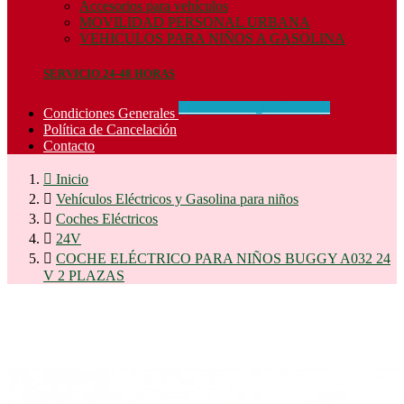
Accesorios para vehículos
MOVILIDAD PERSONAL URBANA
VEHICULOS PARA NIÑOS A GASOLINA
SERVICIO 24-48 HORAS
CONCIDIONES_GENERALES
Condiciones Generales
Política de Cancelación
Contacto

Inicio

Vehículos Eléctricos y Gasolina para niños

Coches Eléctricos

24V

COCHE ELÉCTRICO PARA NIÑOS BUGGY A032 24
V 2 PLAZAS