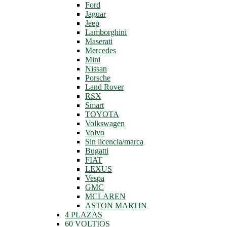
Ford
Jaguar
Jeep
Lamborghini
Maserati
Mercedes
Mini
Nissan
Porsche
Land Rover
RSX
Smart
TOYOTA
Volkswagen
Volvo
Sin licencia/marca
Bugatti
FIAT
LEXUS
Vespa
GMC
MCLAREN
ASTON MARTIN
4 PLAZAS
60 VOLTIOS