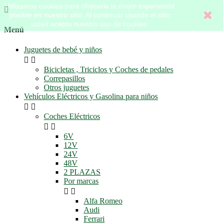
Utilizamos cookies para ofrecerle la mejor experiencia

posible en nuestro sitio. Al continuar usando el sitio
usted acepta nuestro uso de cookies.
Menú
Juguetes de bebé y niños


Bicicletas , Triciclos y Coches de pedales
Correpasillos
Otros juguetes
Vehículos Eléctricos y Gasolina para niños


Coches Eléctricos


6V
12V
24V
48V
2 PLAZAS
Por marcas


Alfa Romeo
Audi
Ferrari