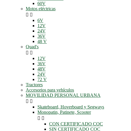
60V
Motos eléctricas


6V
12V
24V
36V
48 V
Quad's


12V
36V
48V
24V
72 V
Tractores
Accesorios para vehículos
MOVILIDAD PERSONAL URBANA


Skateboard, Hoverboard y Segways
Monopatin, Patinete, Scooter


CON CERTIFICADO COC
SIN CERTIFICADO COC