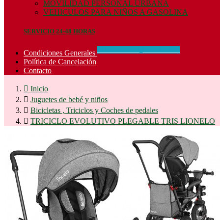
MOVILIDAD PERSONAL URBANA
VEHICULOS PARA NIÑOS A GASOLINA
SERVICIO 24-48 HORAS
CONCIDIONES_GENERALES
Condiciones Generales
Política de Cancelación
Contacto

Inicio

Juguetes de bebé y niños

Bicicletas , Triciclos y Coches de pedales

TRICICLO EVOLUTIVO PLEGABLE TRIS LIONELO