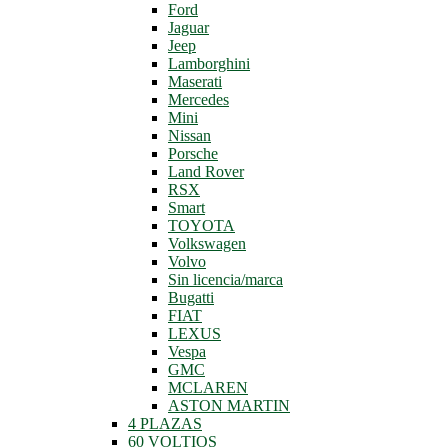
Ford
Jaguar
Jeep
Lamborghini
Maserati
Mercedes
Mini
Nissan
Porsche
Land Rover
RSX
Smart
TOYOTA
Volkswagen
Volvo
Sin licencia/marca
Bugatti
FIAT
LEXUS
Vespa
GMC
MCLAREN
ASTON MARTIN
4 PLAZAS
60 VOLTIOS