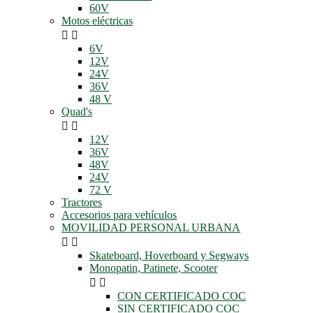
60V
Motos eléctricas


6V
12V
24V
36V
48 V
Quad's


12V
36V
48V
24V
72 V
Tractores
Accesorios para vehículos
MOVILIDAD PERSONAL URBANA


Skateboard, Hoverboard y Segways
Monopatin, Patinete, Scooter


CON CERTIFICADO COC
SIN CERTIFICADO COC