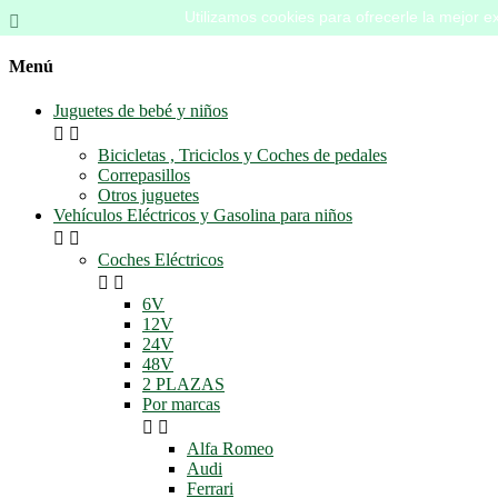
Utilizamos cookies para ofrecerle la mejor ex

Menú
Juguetes de bebé y niños


Bicicletas , Triciclos y Coches de pedales
Correpasillos
Otros juguetes
Vehículos Eléctricos y Gasolina para niños


Coches Eléctricos


6V
12V
24V
48V
2 PLAZAS
Por marcas


Alfa Romeo
Audi
Ferrari