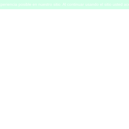
periencia posible en nuestro sitio. Al continuar usando el sitio usted a