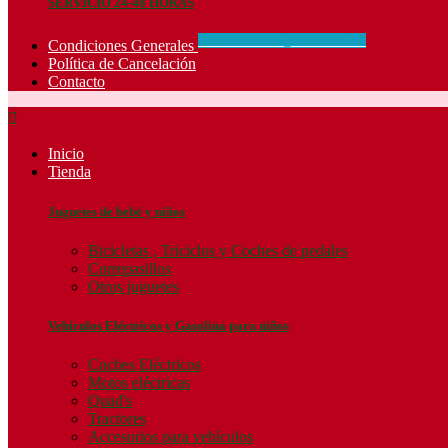
SERVICIO 24-48 HORAS
CONCIDIONES_GENERALES
Condiciones Generales
Política de Cancelación
Contacto

Inicio
Tienda
Juguetes de bebé y niños
Bicicletas , Triciclos y Coches de pedales
Correpasillos
Otros juguetes
Vehículos Eléctricos y Gasolina para niños
Coches Eléctricos
Motos eléctricas
Quad's
Tractores
Accesorios para vehículos