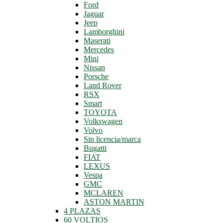
Ford
Jaguar
Jeep
Lamborghini
Maserati
Mercedes
Mini
Nissan
Porsche
Land Rover
RSX
Smart
TOYOTA
Volkswagen
Volvo
Sin licencia/marca
Bugatti
FIAT
LEXUS
Vespa
GMC
MCLAREN
ASTON MARTIN
4 PLAZAS
60 VOLTIOS