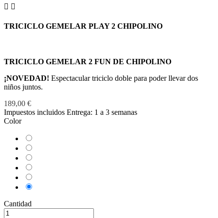


TRICICLO GEMELAR PLAY 2 CHIPOLINO
TRICICLO GEMELAR 2 FUN DE CHIPOLINO
¡NOVEDAD!
Espectacular triciclo doble para poder llevar dos
niños juntos.
189,00 €
Impuestos incluidos
Entrega: 1 a 3 semanas
Color
Aguamarina
Beige
Gris
Claro
Gris
Oscuro
Rosa
Verde
Cantidad