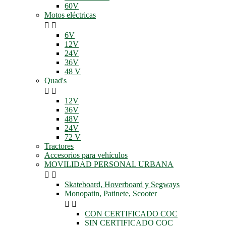
60V
Motos eléctricas


6V
12V
24V
36V
48 V
Quad's


12V
36V
48V
24V
72 V
Tractores
Accesorios para vehículos
MOVILIDAD PERSONAL URBANA


Skateboard, Hoverboard y Segways
Monopatin, Patinete, Scooter


CON CERTIFICADO COC
SIN CERTIFICADO COC