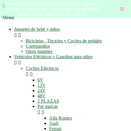
Utilizamos cookies para ofrecerle la mejor experiencia

posible en nuestro sitio. Al continuar usando el sitio
usted acepta nuestro uso de cookies.
Menú
Juguetes de bebé y niños


Bicicletas , Triciclos y Coches de pedales
Correpasillos
Otros juguetes
Vehículos Eléctricos y Gasolina para niños


Coches Eléctricos


6V
12V
24V
48V
2 PLAZAS
Por marcas


Alfa Romeo
Audi
Ferrari