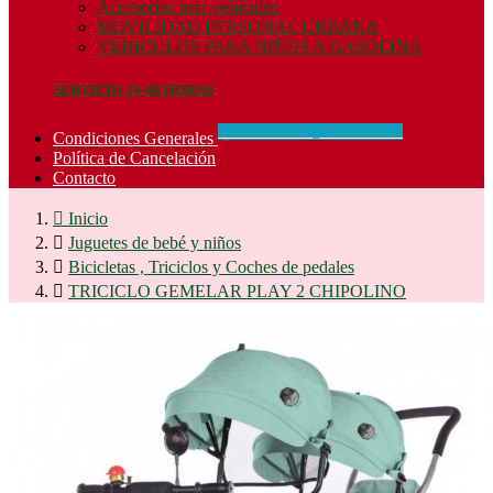
Accesorios para vehículos
MOVILIDAD PERSONAL URBANA
VEHICULOS PARA NIÑOS A GASOLINA
SERVICIO 24-48 HORAS
CONCIDIONES_GENERALES
Condiciones Generales
Política de Cancelación
Contacto

Inicio

Juguetes de bebé y niños

Bicicletas , Triciclos y Coches de pedales

TRICICLO GEMELAR PLAY 2 CHIPOLINO