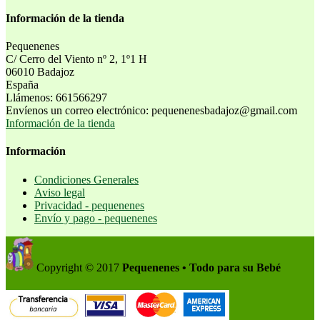
Información de la tienda
Pequenenes
C/ Cerro del Viento nº 2, 1º1 H
06010 Badajoz
España
Llámenos:
661566297
Envíenos un correo electrónico:
pequenenesbadajoz@gmail.com
Información de la tienda
Información
Condiciones Generales
Aviso legal
Privacidad - pequenenes
Envío y pago - pequenenes
Copyright © 2017
Pequenenes • Todo para su Bebé