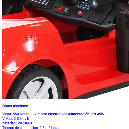
Datos técnicos:
Motor: 550 Model -
2x motor eléctrico
de alimentación: 2 x 45W
V-Max: 3-8 km / h
batería: 12V 10AH
Tiempo de conducción: 1,5 a 2 horas