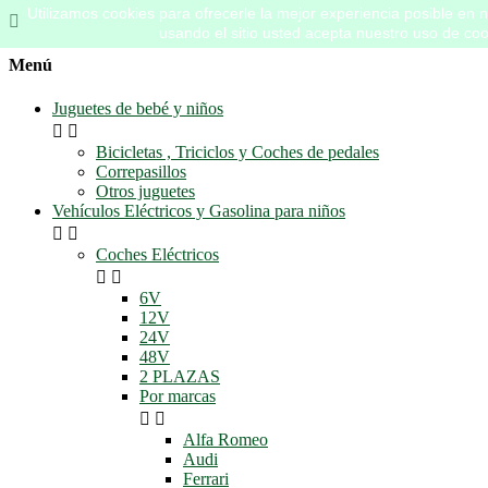
Utilizamos cookies para ofrecerle la mejor experiencia posible en nu

usando el sitio usted acepta nuestro uso de coo
Menú
Juguetes de bebé y niños


Bicicletas , Triciclos y Coches de pedales
Correpasillos
Otros juguetes
Vehículos Eléctricos y Gasolina para niños


Coches Eléctricos


6V
12V
24V
48V
2 PLAZAS
Por marcas


Alfa Romeo
Audi
Ferrari