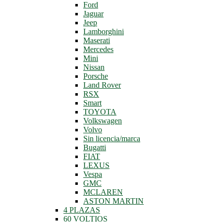
Ford
Jaguar
Jeep
Lamborghini
Maserati
Mercedes
Mini
Nissan
Porsche
Land Rover
RSX
Smart
TOYOTA
Volkswagen
Volvo
Sin licencia/marca
Bugatti
FIAT
LEXUS
Vespa
GMC
MCLAREN
ASTON MARTIN
4 PLAZAS
60 VOLTIOS