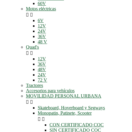
60V
Motos eléctricas


6V
12V
24V
36V
48 V
Quad's


12V
36V
48V
24V
72 V
Tractores
Accesorios para vehículos
MOVILIDAD PERSONAL URBANA


Skateboard, Hoverboard y Segways
Monopatin, Patinete, Scooter


CON CERTIFICADO COC
SIN CERTIFICADO COC