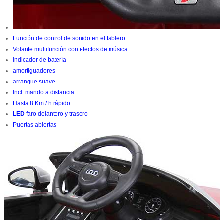
Función de control de sonido en el tablero
Volante multifunción con efectos de música
indicador de batería
amortiguadores
arranque suave
Incl.
mando a distancia
Hasta 8 Km / h rápido
LED
faro delantero y trasero
Puertas abiertas