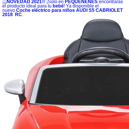
¡¡¡
NOVEDAD 2021
!!! ¡Solo en
PEQUENENES
encontrarás
el producto ideal para tu
bebé
! Ya disponible el
nuevo
Coche eléctrico para niños AUDI S5 CABRIOLET
2018
RC
.