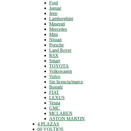
Ford
Jaguar
Jeep
Lamborghini
Maserati
Mercedes
Mini
Nissan
Porsche
Land Rover
RSX
Smart
TOYOTA
Volkswagen
Volvo
Sin licencia/marca
Bugatti
FIAT
LEXUS
Vespa
GMC
MCLAREN
ASTON MARTIN
4 PLAZAS
60 VOLTIOS