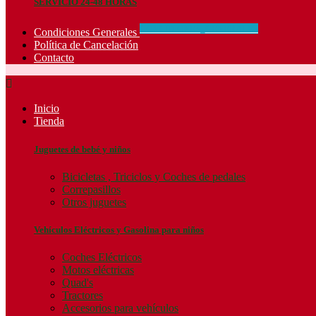
SERVICIO 24-48 HORAS
CONCIDIONES_GENERALES
Condiciones Generales
Política de Cancelación
Contacto

Inicio
Tienda
Juguetes de bebé y niños
Bicicletas , Triciclos y Coches de pedales
Correpasillos
Otros juguetes
Vehículos Eléctricos y Gasolina para niños
Coches Eléctricos
Motos eléctricas
Quad's
Tractores
Accesorios para vehículos