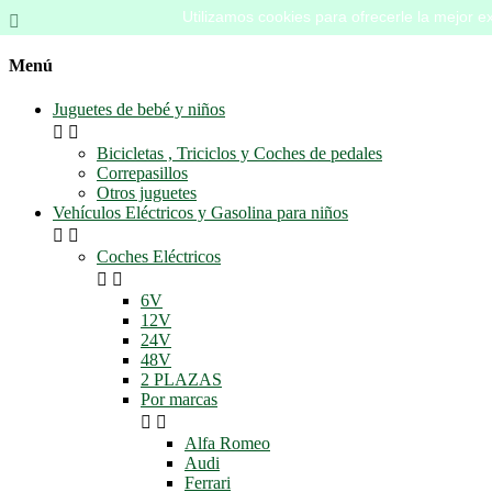
Utilizamos cookies para ofrecerle la mejor ex

Menú
Juguetes de bebé y niños


Bicicletas , Triciclos y Coches de pedales
Correpasillos
Otros juguetes
Vehículos Eléctricos y Gasolina para niños


Coches Eléctricos


6V
12V
24V
48V
2 PLAZAS
Por marcas


Alfa Romeo
Audi
Ferrari