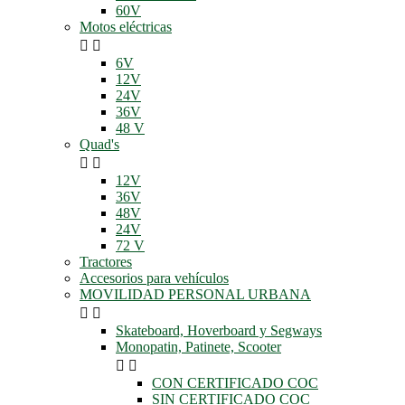
60V
Motos eléctricas


6V
12V
24V
36V
48 V
Quad's


12V
36V
48V
24V
72 V
Tractores
Accesorios para vehículos
MOVILIDAD PERSONAL URBANA


Skateboard, Hoverboard y Segways
Monopatin, Patinete, Scooter


CON CERTIFICADO COC
SIN CERTIFICADO COC