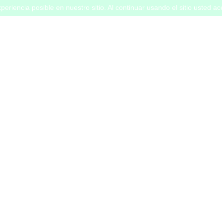
periencia posible en nuestro sitio. Al continuar usando el sitio usted a