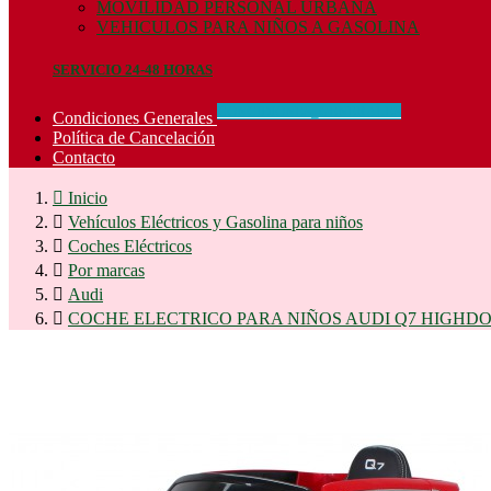
MOVILIDAD PERSONAL URBANA
VEHICULOS PARA NIÑOS A GASOLINA
SERVICIO 24-48 HORAS
CONCIDIONES_GENERALES
Condiciones Generales
Política de Cancelación
Contacto

Inicio

Vehículos Eléctricos y Gasolina para niños

Coches Eléctricos

Por marcas

Audi

COCHE ELECTRICO PARA NIÑOS AUDI Q7 HIGHDOO