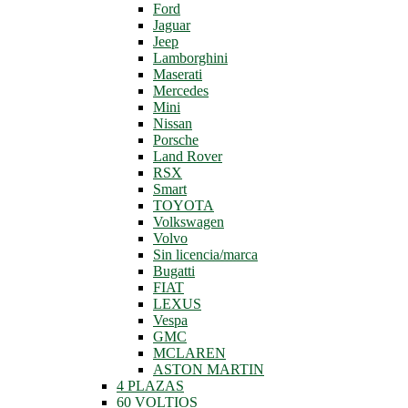
Ford
Jaguar
Jeep
Lamborghini
Maserati
Mercedes
Mini
Nissan
Porsche
Land Rover
RSX
Smart
TOYOTA
Volkswagen
Volvo
Sin licencia/marca
Bugatti
FIAT
LEXUS
Vespa
GMC
MCLAREN
ASTON MARTIN
4 PLAZAS
60 VOLTIOS