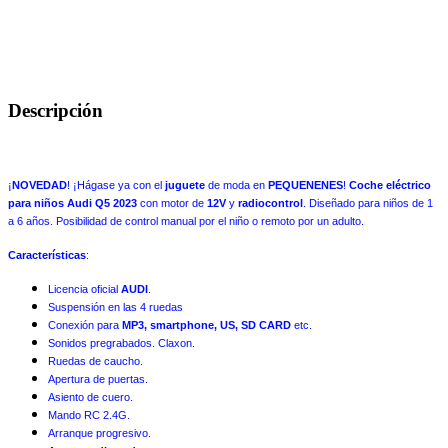
Descripción
¡
NOVEDAD
! ¡Hágase ya con el
juguete
de moda en
PEQUENENES
!
Coche eléctrico
para niños Audi Q5 2023
con motor de
12V
y
radiocontrol
. Diseñado para niños de 1
a 6 años. Posibilidad de control manual por el niño o remoto por un adulto.
Características
:
Licencia oficial
AUDI
.
Suspensión en las 4 ruedas
Conexión para
MP3, smartphone, US, SD CARD
etc.
Sonidos pregrabados. Claxon.
Ruedas de caucho.
Apertura de puertas.
Asiento de cuero.
Mando RC 2.4G.
Arranque progresivo.