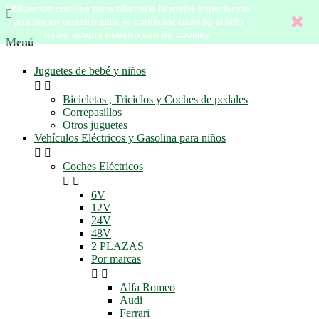
Utilizamos cookies para ofrecerle la mejor experiencia

posible en nuestro sitio. Al continuar usando el sitio
usted acepta nuestro uso de cookies.
Menú
Juguetes de bebé y niños


Bicicletas , Triciclos y Coches de pedales
Correpasillos
Otros juguetes
Vehículos Eléctricos y Gasolina para niños


Coches Eléctricos


6V
12V
24V
48V
2 PLAZAS
Por marcas


Alfa Romeo
Audi
Ferrari