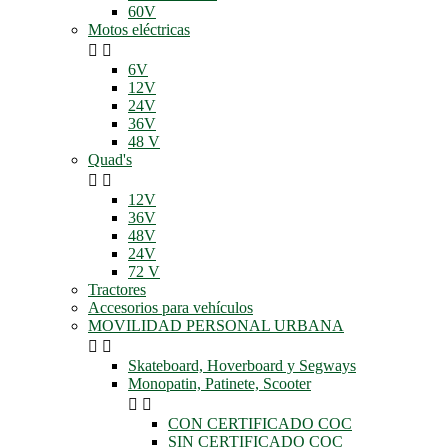
60V
Motos eléctricas


6V
12V
24V
36V
48 V
Quad's


12V
36V
48V
24V
72 V
Tractores
Accesorios para vehículos
MOVILIDAD PERSONAL URBANA


Skateboard, Hoverboard y Segways
Monopatin, Patinete, Scooter


CON CERTIFICADO COC
SIN CERTIFICADO COC