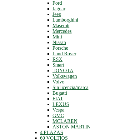
Ford
Jaguar
Jeep
Lamborghini
Maserati
Mercedes
Mini
Nissan
Porsche
Land Rover
RSX
Smart
TOYOTA
Volkswagen
Volvo
Sin licencia/marca
Bugatti
FIAT
LEXUS
Vespa
GMC
MCLAREN
ASTON MARTIN
4 PLAZAS
60 VOLTIOS