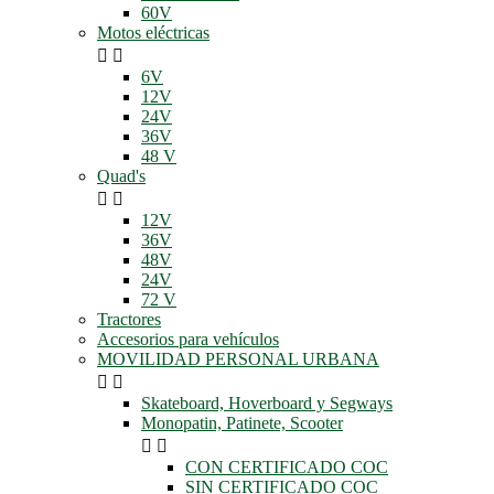
60V
Motos eléctricas


6V
12V
24V
36V
48 V
Quad's


12V
36V
48V
24V
72 V
Tractores
Accesorios para vehículos
MOVILIDAD PERSONAL URBANA


Skateboard, Hoverboard y Segways
Monopatin, Patinete, Scooter


CON CERTIFICADO COC
SIN CERTIFICADO COC