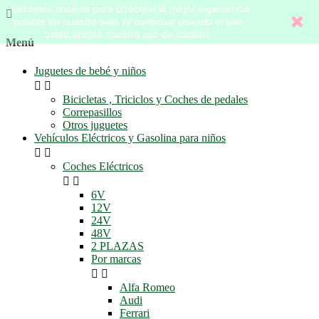
Utilizamos cookies para ofrecerle la mejor experiencia

posible en nuestro sitio. Al continuar usando el sitio
usted acepta nuestro uso de cookies.
Menú
Juguetes de bebé y niños


Bicicletas , Triciclos y Coches de pedales
Correpasillos
Otros juguetes
Vehículos Eléctricos y Gasolina para niños


Coches Eléctricos


6V
12V
24V
48V
2 PLAZAS
Por marcas


Alfa Romeo
Audi
Ferrari