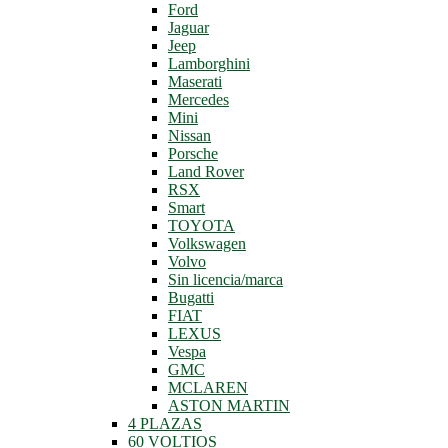
Ford
Jaguar
Jeep
Lamborghini
Maserati
Mercedes
Mini
Nissan
Porsche
Land Rover
RSX
Smart
TOYOTA
Volkswagen
Volvo
Sin licencia/marca
Bugatti
FIAT
LEXUS
Vespa
GMC
MCLAREN
ASTON MARTIN
4 PLAZAS
60 VOLTIOS