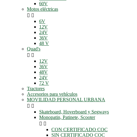
60V
Motos eléctricas


6V
12V
24V
36V
48 V
Quad's


12V
36V
48V
24V
72 V
Tractores
Accesorios para vehículos
MOVILIDAD PERSONAL URBANA


Skateboard, Hoverboard y Segways
Monopatin, Patinete, Scooter


CON CERTIFICADO COC
SIN CERTIFICADO COC