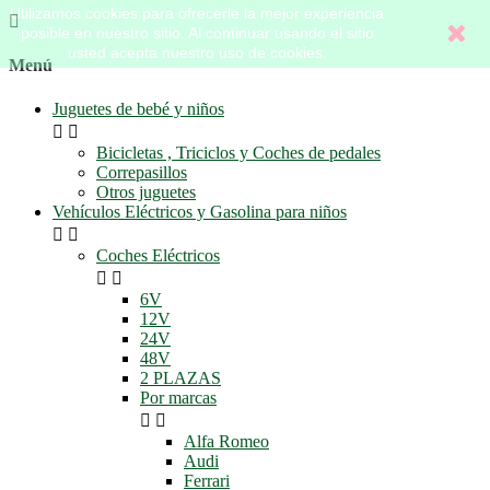
Utilizamos cookies para ofrecerle la mejor experiencia

posible en nuestro sitio. Al continuar usando el sitio
usted acepta nuestro uso de cookies.
Menú
Juguetes de bebé y niños


Bicicletas , Triciclos y Coches de pedales
Correpasillos
Otros juguetes
Vehículos Eléctricos y Gasolina para niños


Coches Eléctricos


6V
12V
24V
48V
2 PLAZAS
Por marcas


Alfa Romeo
Audi
Ferrari