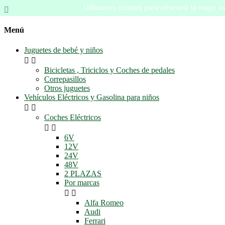
Utilizamos cookies para ofrecerle la mejor ex

Menú
Juguetes de bebé y niños


Bicicletas , Triciclos y Coches de pedales
Correpasillos
Otros juguetes
Vehículos Eléctricos y Gasolina para niños


Coches Eléctricos


6V
12V
24V
48V
2 PLAZAS
Por marcas


Alfa Romeo
Audi
Ferrari