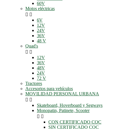
60V
Motos eléctricas


6V
12V
24V
36V
48 V
Quad's


12V
36V
48V
24V
72 V
Tractores
Accesorios para vehículos
MOVILIDAD PERSONAL URBANA


Skateboard, Hoverboard y Segways
Monopatin, Patinete, Scooter


CON CERTIFICADO COC
SIN CERTIFICADO COC