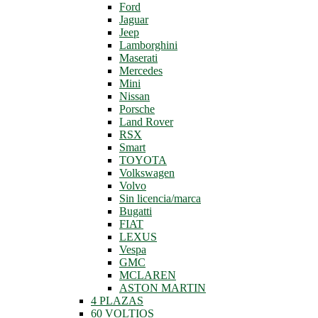
Ford
Jaguar
Jeep
Lamborghini
Maserati
Mercedes
Mini
Nissan
Porsche
Land Rover
RSX
Smart
TOYOTA
Volkswagen
Volvo
Sin licencia/marca
Bugatti
FIAT
LEXUS
Vespa
GMC
MCLAREN
ASTON MARTIN
4 PLAZAS
60 VOLTIOS