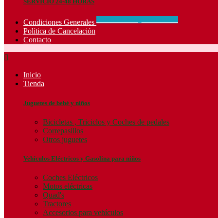
SERVICIO 24-48 HORAS
CONCIDIONES_GENERALES
Condiciones Generales
Política de Cancelación
Contacto

Inicio
Tienda
Juguetes de bebé y niños
Bicicletas , Triciclos y Coches de pedales
Correpasillos
Otros juguetes
Vehículos Eléctricos y Gasolina para niños
Coches Eléctricos
Motos eléctricas
Quad's
Tractores
Accesorios para vehículos