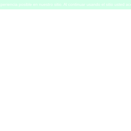
periencia posible en nuestro sitio. Al continuar usando el sitio usted a