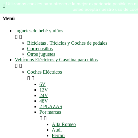
Utilizamos cookies para ofrecerle la mejor experiencia posible en nue

usted acepta nuestro uso de cook
Menú
Juguetes de bebé y niños


Bicicletas , Triciclos y Coches de pedales
Correpasillos
Otros juguetes
Vehículos Eléctricos y Gasolina para niños


Coches Eléctricos


6V
12V
24V
48V
2 PLAZAS
Por marcas


Alfa Romeo
Audi
Ferrari