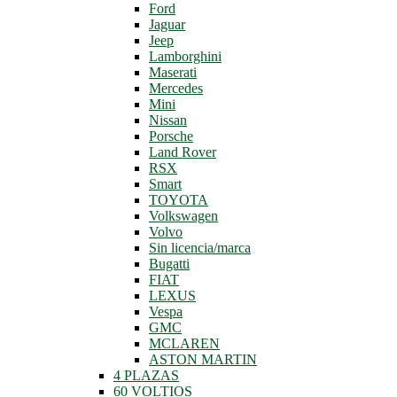
Ford
Jaguar
Jeep
Lamborghini
Maserati
Mercedes
Mini
Nissan
Porsche
Land Rover
RSX
Smart
TOYOTA
Volkswagen
Volvo
Sin licencia/marca
Bugatti
FIAT
LEXUS
Vespa
GMC
MCLAREN
ASTON MARTIN
4 PLAZAS
60 VOLTIOS