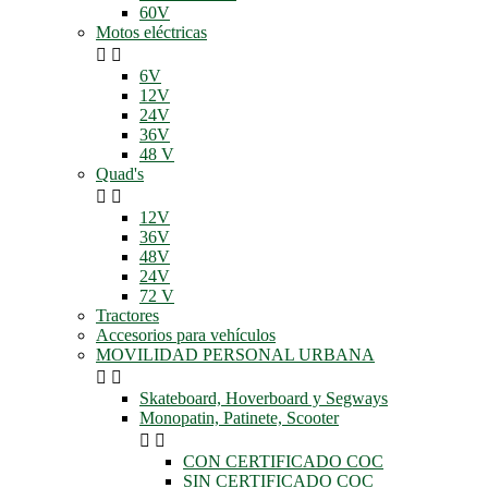
60V
Motos eléctricas


6V
12V
24V
36V
48 V
Quad's


12V
36V
48V
24V
72 V
Tractores
Accesorios para vehículos
MOVILIDAD PERSONAL URBANA


Skateboard, Hoverboard y Segways
Monopatin, Patinete, Scooter


CON CERTIFICADO COC
SIN CERTIFICADO COC