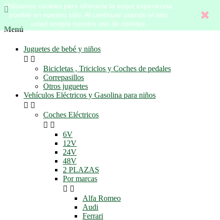
Utilizamos cookies para ofrecerle la mejor experiencia

posible en nuestro sitio. Al continuar usando el sitio
usted acepta nuestro uso de cookies.
Menú
Juguetes de bebé y niños


Bicicletas , Triciclos y Coches de pedales
Correpasillos
Otros juguetes
Vehículos Eléctricos y Gasolina para niños


Coches Eléctricos


6V
12V
24V
48V
2 PLAZAS
Por marcas


Alfa Romeo
Audi
Ferrari