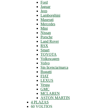
Ford
Jaguar
Jeep
Lamborghini
Maserati
Mercedes
Mini
Nissan
Porsche
Land Rover
RSX
Smart
TOYOTA
Volkswagen
Volvo
Sin licencia/marca
Bugatti
FIAT
LEXUS
Vespa
GMC
MCLAREN
ASTON MARTIN
4 PLAZAS
60 VOLTIOS