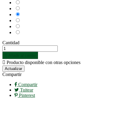
Azul
Azul
Marino
Rojo
Rojo-
Blanco
Rosa
Verde
Cantidad

Añadir al carrito

Producto disponible con otras opciones
Compartir
Compartir
Tuitear
Pinterest