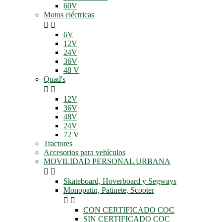
60V
Motos eléctricas


6V
12V
24V
36V
48 V
Quad's


12V
36V
48V
24V
72 V
Tractores
Accesorios para vehículos
MOVILIDAD PERSONAL URBANA


Skateboard, Hoverboard y Segways
Monopatin, Patinete, Scooter


CON CERTIFICADO COC
SIN CERTIFICADO COC