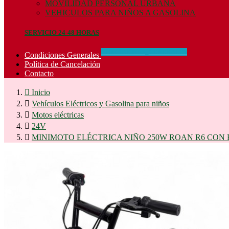
MOVILIDAD PERSONAL URBANA
VEHICULOS PARA NIÑOS A GASOLINA
SERVICIO 24-48 HORAS
CONCIDIONES_GENERALES
Condiciones Generales
Política de Cancelación
Contacto

Inicio

Vehículos Eléctricos y Gasolina para niños

Motos eléctricas

24V

MINIMOTO ELÉCTRICA NIÑO 250W ROAN R6 CON