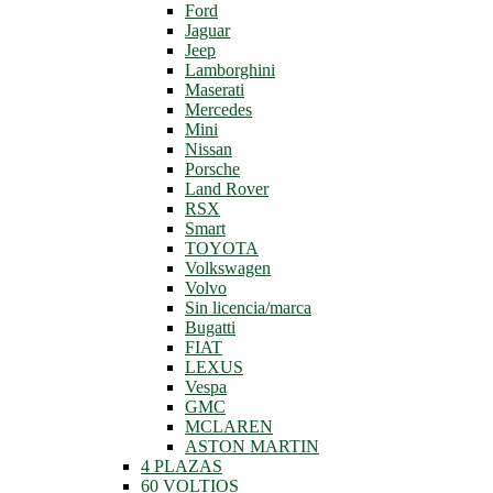
Ford
Jaguar
Jeep
Lamborghini
Maserati
Mercedes
Mini
Nissan
Porsche
Land Rover
RSX
Smart
TOYOTA
Volkswagen
Volvo
Sin licencia/marca
Bugatti
FIAT
LEXUS
Vespa
GMC
MCLAREN
ASTON MARTIN
4 PLAZAS
60 VOLTIOS