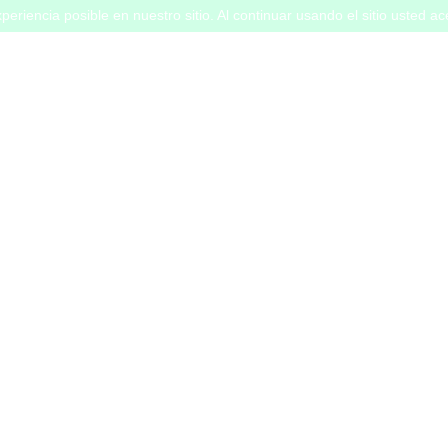
periencia posible en nuestro sitio. Al continuar usando el sitio usted a