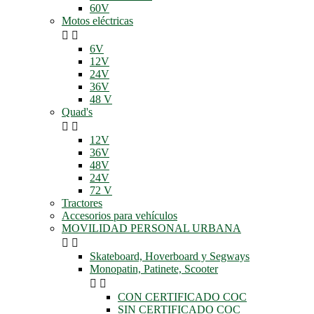
60V
Motos eléctricas


6V
12V
24V
36V
48 V
Quad's


12V
36V
48V
24V
72 V
Tractores
Accesorios para vehículos
MOVILIDAD PERSONAL URBANA


Skateboard, Hoverboard y Segways
Monopatin, Patinete, Scooter


CON CERTIFICADO COC
SIN CERTIFICADO COC