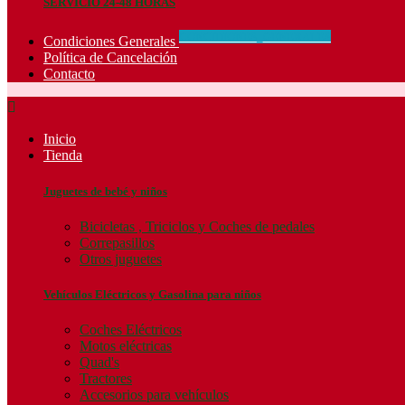
SERVICIO 24-48 HORAS
CONCIDIONES_GENERALES
Condiciones Generales
Política de Cancelación
Contacto

Inicio
Tienda
Juguetes de bebé y niños
Bicicletas , Triciclos y Coches de pedales
Correpasillos
Otros juguetes
Vehículos Eléctricos y Gasolina para niños
Coches Eléctricos
Motos eléctricas
Quad's
Tractores
Accesorios para vehículos